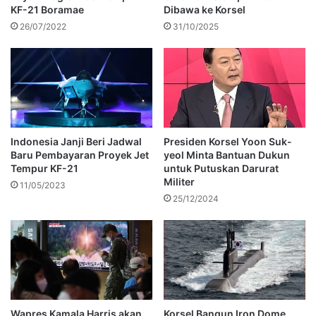
KF-21 Boramae
Dibawa ke Korsel
26/07/2022
31/10/2025
Indonesia Janji Beri Jadwal
Presiden Korsel Yoon Suk-
Baru Pembayaran Proyek Jet
yeol Minta Bantuan Dukun
Tempur KF-21
untuk Putuskan Darurat
Militer
11/05/2023
25/12/2024
Wapres Kamala Harris akan
Korsel Bangun Iron Dome