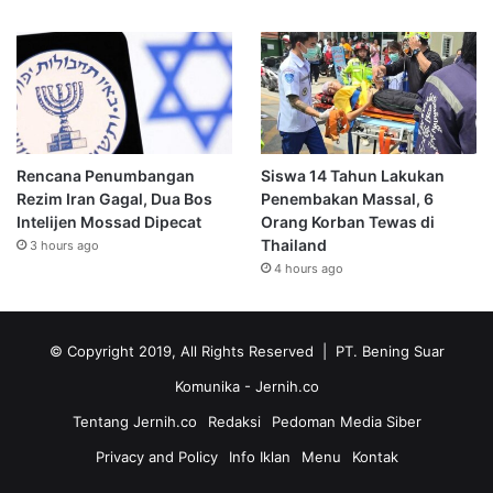
Rencana Penumbangan
Siswa 14 Tahun Lakukan
Rezim Iran Gagal, Dua Bos
Penembakan Massal, 6
Intelijen Mossad Dipecat
Orang Korban Tewas di
Thailand
3 hours ago
4 hours ago
© Copyright 2019, All Rights Reserved | PT. Bening Suar
Komunika
- Jernih.co
Tentang Jernih.co
Redaksi
Pedoman Media Siber
Privacy and Policy
Info Iklan
Menu
Kontak