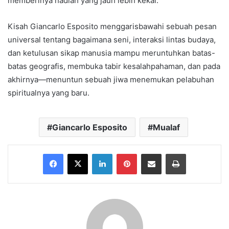
memberinya hadiah yang jauh lebih kekal.
Kisah Giancarlo Esposito menggarisbawahi sebuah pesan
universal tentang bagaimana seni, interaksi lintas budaya,
dan ketulusan sikap manusia mampu meruntuhkan batas-
batas geografis, membuka tabir kesalahpahaman, dan pada
akhirnya—menuntun sebuah jiwa menemukan pelabuhan
spiritualnya yang baru.
Giancarlo Esposito
Mualaf
Facebook
X
LinkedIn
Pinterest
Share via Email
Print