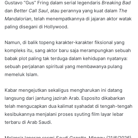
Gustavo “Gus” Fring dalam serial legendaris
Breaking Bad
dan
Better Call Saul
, atau perannya yang kuat dalam
The
Mandalorian
, telah menempatkannya di jajaran aktor watak
paling disegani di Hollywood.
Namun, di balik topeng karakter-karakter fiksional yang
kompleks itu, sang aktor baru saja merampungkan sebuah
babak plot paling tak terduga dalam kehidupan nyatanya:
sebuah perjalanan spiritual yang membawanya pulang
memeluk Islam.
Kabar mengejutkan sekaligus mengharukan ini datang
langsung dari jantung jazirah Arab. Esposito dikabarkan
telah mengucapkan dua kalimat syahadat di tengah-tengah
kesibukannya menjalani proses syuting film layar lebar
terbaru di Arab Saudi.
Melansir laporan resmi
Saudi Gazette
, Minggu (21/6/2026),