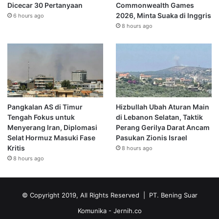
Dicecar 30 Pertanyaan
Commonwealth Games
2026, Minta Suaka di Inggris
6 hours ago
8 hours ago
Pangkalan AS di Timur
Hizbullah Ubah Aturan Main
Tengah Fokus untuk
di Lebanon Selatan, Taktik
Menyerang Iran, Diplomasi
Perang Gerilya Darat Ancam
Selat Hormuz Masuki Fase
Pasukan Zionis Israel
Kritis
8 hours ago
8 hours ago
© Copyright 2019, All Rights Reserved | PT. Bening Suar
Komunika
- Jernih.co