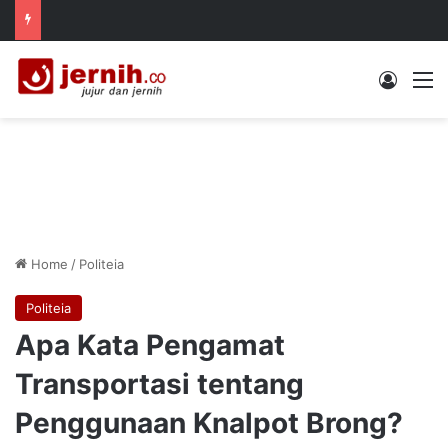
Log In
M
Home
/
Politeia
Politeia
Apa Kata Pengamat
Transportasi tentang
Penggunaan Knalpot Brong?