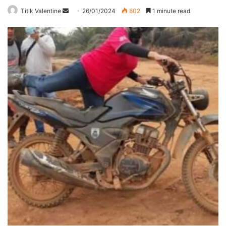
Send
Titik Valentine
26/01/2024
802
1 minute read
an
email