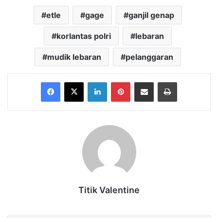
etle
gage
ganjil genap
korlantas polri
lebaran
mudik lebaran
pelanggaran
Facebook
X
LinkedIn
Pinterest
Share via Email
Print
Titik Valentine