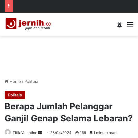
Log In
M
Home
/
Politeia
Politeia
Berapa Jumlah Pelanggar
Ganjil Genap Selama Lebaran?
Send
Titik Valentine
23/04/2024
166
1 minute read