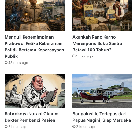
Menguji Kepemimpinan
Akankah Rano Karno
Prabowo: Ketika Keberanian
Merespons Buku Sastra
Politik Bertemu Kepercayaan
Betawi 100 Tahun?
Publik
1 hour ago
48 mins ago
Bobroknya Nurani Oknum
Bougainville Terlepas dari
Dokter Pembenci Pasien
Papua Nugini, Siap Merdeka
2 hours ago
2 hours ago