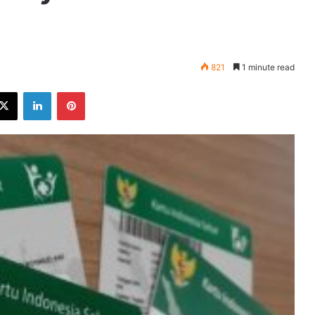
821
1 minute read
ebook
X
LinkedIn
Pinterest