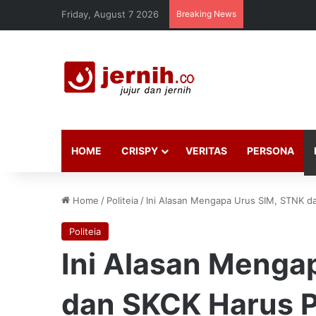
Friday, August 7 2026
Breaking News
HOME
CRISPY
VERITAS
PERSONA
Home
/
Politeia
/
Ini Alasan Mengapa Urus SIM, STNK d
Politeia
Ini Alasan Menga
dan SKCK Harus 