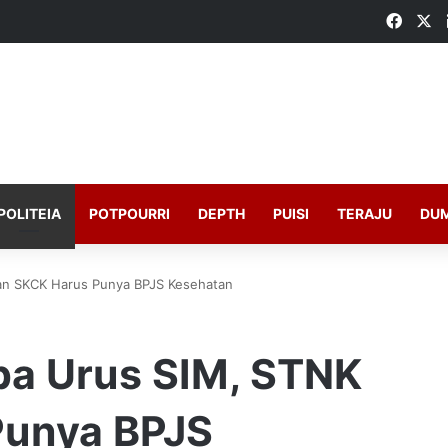
Faceb
X
POLITEIA
POTPOURRI
DEPTH
PUISI
TERAJU
DU
an SKCK Harus Punya BPJS Kesehatan
pa Urus SIM, STNK
Punya BPJS