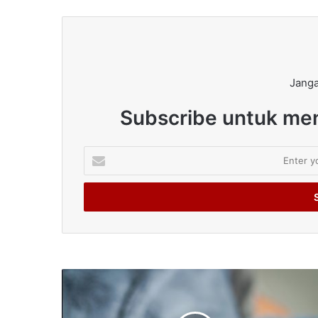
Janga
Subscribe untuk men
Enter
your
Email
address