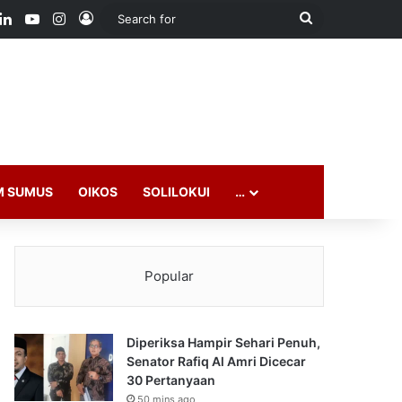
ook
LinkedIn
YouTube
Instagram
Log In
Search
for
M SUMUS
OIKOS
SOLILOKUI
…
Popular
Diperiksa Hampir Sehari Penuh,
Senator Rafiq Al Amri Dicecar
30 Pertanyaan
50 mins ago