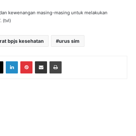
i, dan kewenangan masing-masing untuk melakukan
 (tvl)
rat bpjs kesehatan
urus sim
book
X
LinkedIn
Pinterest
Share via Email
Print