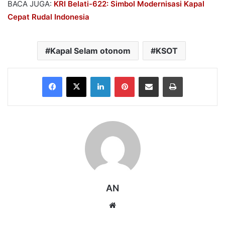
BACA JUGA:
KRI Belati-622: Simbol Modernisasi Kapal
Cepat Rudal Indonesia
Kapal Selam otonom
KSOT
Facebook
X
LinkedIn
Pinterest
Share via Email
Print
AN
Website