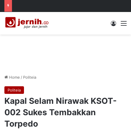
Log In
M
Home
/
Politeia
Politeia
Kapal Selam Nirawak KSOT-
002 Sukes Tembakkan
Torpedo