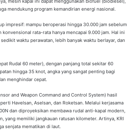
ya, mesin kapal ini dapat menggunakan biofuel (biodiesel),
 juga mendukung program kemandirian energi nasional.
kup impresif: mampu beroperasi hingga 30.000 jam sebelum
 konvensional rata-rata hanya mencapai 9.000 jam. Hal ini
 sedikit waktu perawatan, lebih banyak waktu berlayar, dan
at Rudal 60 meter), dengan panjang total sekitar 60
epatan hingga 35 knot, angka yang sangat penting bagi
 dan menghindar cepat.
Sensor and Weapon Command and Control System) hasil
erti Havelsan, Aselsan, dan Roketsan. Melalui kerjasama
K 200N dan diproyeksikan membawa rudal anti-kapal modern,
 yang memiliki jangkauan ratusan kilometer. Artinya, KRI
ga senjata mematikan di laut.