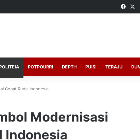
Faceb
X
POLITEIA
POTPOURRI
DEPTH
PUISI
TERAJU
DU
pal Cepat Rudal Indonesia
imbol Modernisasi
l Indonesia