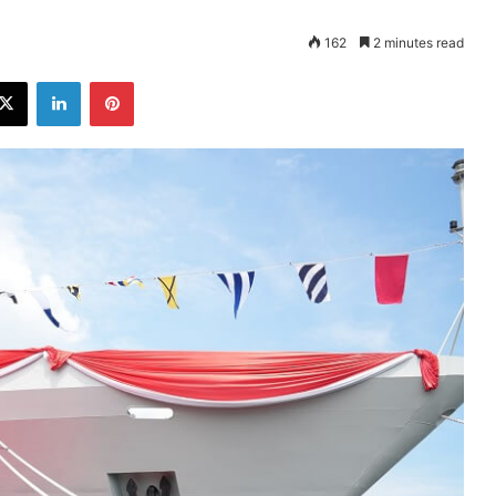
162
2 minutes read
ebook
X
LinkedIn
Pinterest