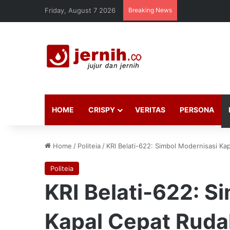
Friday, August 7 2026
Breaking News
HOME
CRISPY
VERITAS
PERSONA
Home
/
Politeia
/
KRI Belati-622: Simbol Modernisasi Ka
Politeia
KRI Belati-622: S
Kapal Cepat Ruda