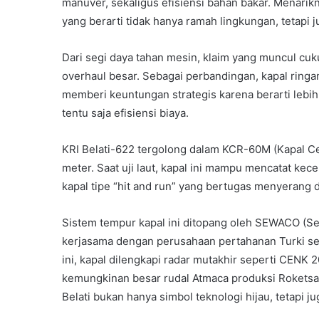
manuver, sekaligus efisiensi bahan bakar. Menarikn
yang berarti tidak hanya ramah lingkungan, tetapi
Dari segi daya tahan mesin, klaim yang muncul cu
overhaul besar. Sebagai perbandingan, kapal ringan
memberi keuntungan strategis karena berarti lebih
tentu saja efisiensi biaya.
KRI Belati-622 tergolong dalam KCR-60M (Kapal Cep
meter. Saat uji laut, kapal ini mampu mencatat kec
kapal tipe “hit and run” yang bertugas menyerang
Sistem tempur kapal ini ditopang oleh SEWACO (
kerjasama dengan perusahaan pertahanan Turki sep
ini, kapal dilengkapi radar mutakhir seperti CEN
kemungkinan besar rudal Atmaca produksi Roketsan,
Belati bukan hanya simbol teknologi hijau, tetapi ju