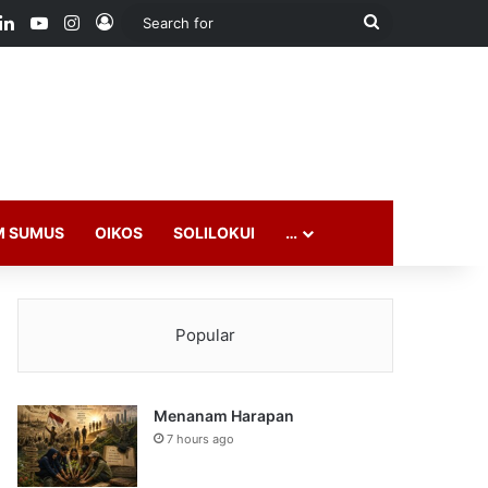
ook
LinkedIn
YouTube
Instagram
Log In
Search
for
M SUMUS
OIKOS
SOLILOKUI
…
Popular
Menanam Harapan
7 hours ago