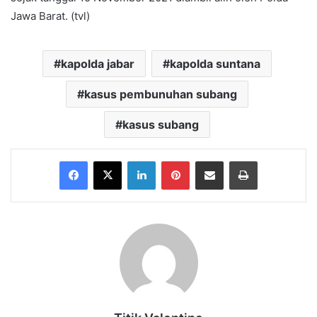
Jawa Barat. (tvl)
kapolda jabar
kapolda suntana
kasus pembunuhan subang
kasus subang
Facebook
X
LinkedIn
Pinterest
Share via Email
Print