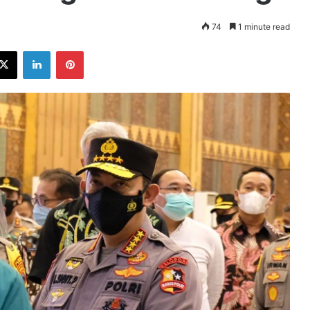
74
1 minute read
ebook
X
LinkedIn
Pinterest