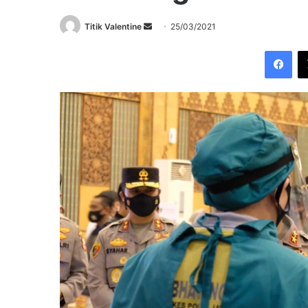
Send
Titik Valentine
25/03/2021
an
Fac
email