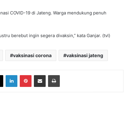
sinasi COVID-19 di Jateng. Warga mendukung penuh
stru berebut ingin segera divaksin,” kata Ganjar. (tvl)
vaksinasi corona
vaksinasi jateng
book
X
LinkedIn
Pinterest
Share via Email
Print