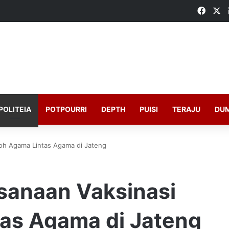
Faceb
X
POLITEIA
POTPOURRI
DEPTH
PUISI
TERAJU
DU
koh Agama Lintas Agama di Jateng
ksanaan Vaksinasi
as Agama di Jateng