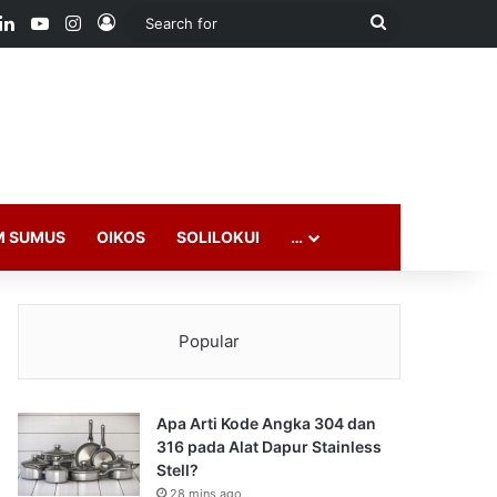
ook
LinkedIn
YouTube
Instagram
Log In
Search
for
M SUMUS
OIKOS
SOLILOKUI
…
Popular
Apa Arti Kode Angka 304 dan
316 pada Alat Dapur Stainless
Stell?
28 mins ago