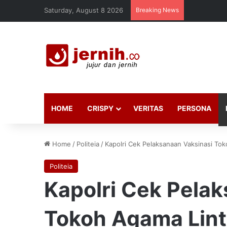
Saturday, August 8 2026
Breaking News
HOME
CRISPY
VERITAS
PERSONA
Home
/
Politeia
/
Kapolri Cek Pelaksanaan Vaksinasi To
Politeia
Kapolri Cek Pela
Tokoh Agama Lint