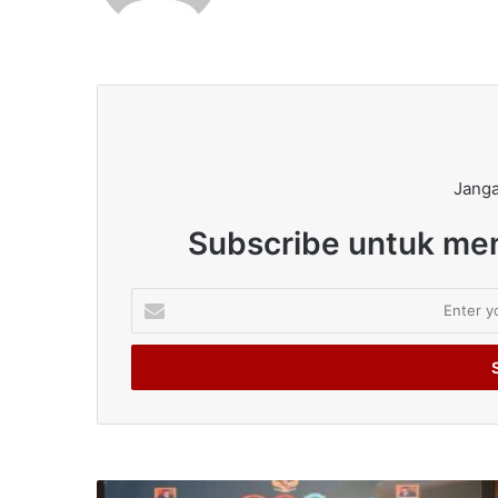
Janga
Subscribe untuk men
Enter
your
Email
address