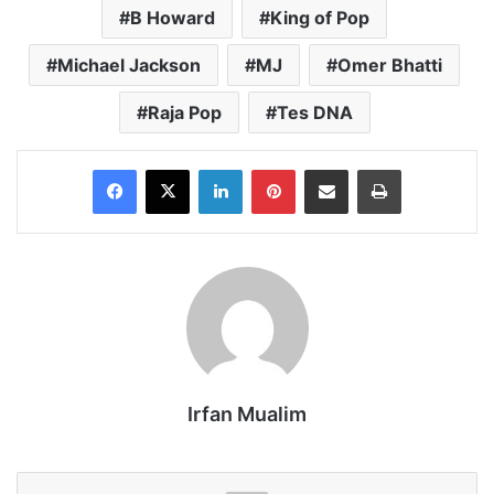
B Howard
King of Pop
Michael Jackson
MJ
Omer Bhatti
Raja Pop
Tes DNA
Facebook
X
LinkedIn
Pinterest
Share via Email
Print
Irfan Mualim