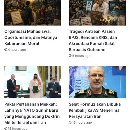
Organisasi Mahasiswa,
Tragedi Antrean Pasien
Oportunisme, dan Matinya
BPJS, Rencana KRIS, dan
Keberanian Moral
Akreditasi Rumah Sakit
Berbasis Outcome
4 hours ago
5 hours ago
Pakta Pertahanan Mekkah:
Selat Hormuz akan Dibuka
Lahirnya ‘NATO Sunni’ Baru
Kembali jika AS Menerima
yang Mengguncang Doktrin
Persyaratan Iran
Militer Israel dan Iran
15 hours ago
15 hours ago