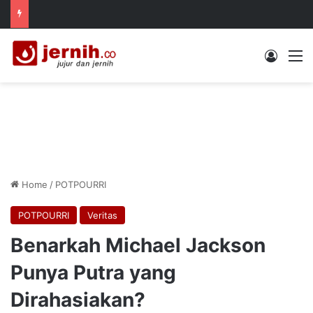
Log In
M
Home
/
POTPOURRI
POTPOURRI
Veritas
Benarkah Michael Jackson
Punya Putra yang
Dirahasiakan?