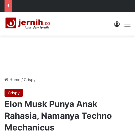
Log In
M
Home
/
Crispy
Crispy
Elon Musk Punya Anak
Rahasia, Namanya Techno
Mechanicus