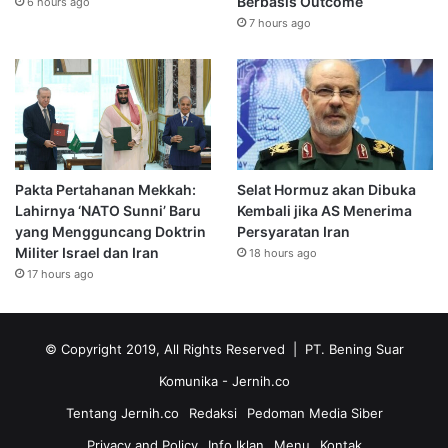
Berbasis Outcome
6 hours ago
7 hours ago
Pakta Pertahanan Mekkah:
Selat Hormuz akan Dibuka
Lahirnya ‘NATO Sunni’ Baru
Kembali jika AS Menerima
yang Mengguncang Doktrin
Persyaratan Iran
Militer Israel dan Iran
18 hours ago
17 hours ago
© Copyright 2019, All Rights Reserved | PT. Bening Suar
Komunika
- Jernih.co
Tentang Jernih.co
Redaksi
Pedoman Media Siber
Privacy and Policy
Info Iklan
Menu
Kontak