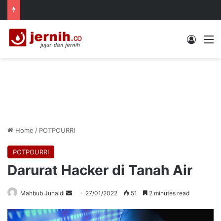
Log In
M
Home
/
POTPOURRI
POTPOURRI
Darurat Hacker di Tanah Air
Send
Mahbub Junaidi
27/01/2022
51
2 minutes read
an
email