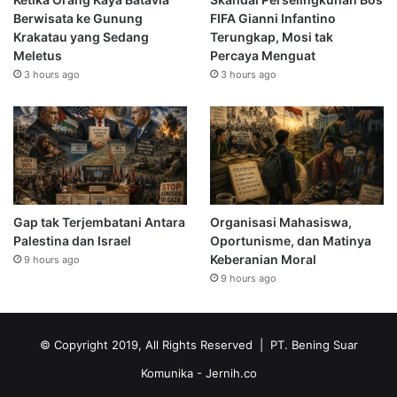
Berwisata ke Gunung
FIFA Gianni Infantino
Krakatau yang Sedang
Terungkap, Mosi tak
Meletus
Percaya Menguat
3 hours ago
3 hours ago
Gap tak Terjembatani Antara
Organisasi Mahasiswa,
Palestina dan Israel
Oportunisme, dan Matinya
Keberanian Moral
9 hours ago
9 hours ago
© Copyright 2019, All Rights Reserved | PT. Bening Suar
Komunika
- Jernih.co