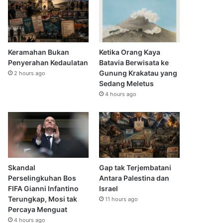
Keramahan Bukan
Ketika Orang Kaya
Penyerahan Kedaulatan
Batavia Berwisata ke
Gunung Krakatau yang
2 hours ago
Sedang Meletus
4 hours ago
Skandal
Gap tak Terjembatani
Perselingkuhan Bos
Antara Palestina dan
FIFA Gianni Infantino
Israel
Terungkap, Mosi tak
11 hours ago
Percaya Menguat
4 hours ago