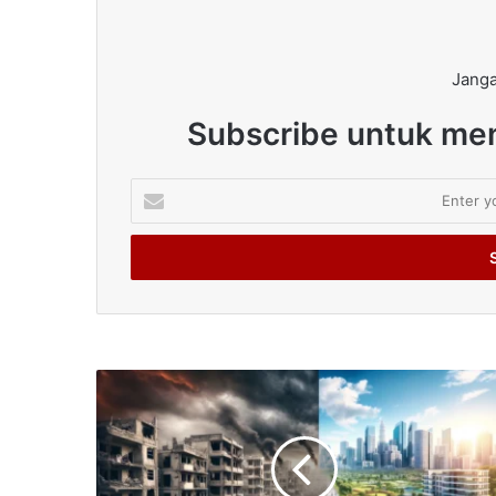
Janga
Subscribe untuk men
Enter
your
Email
address