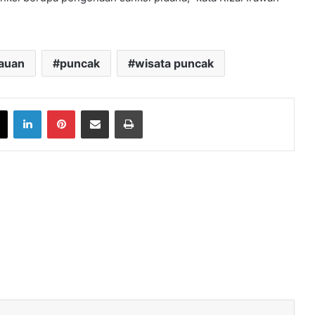
jauan
puncak
wisata puncak
book
X
LinkedIn
Pinterest
Share via Email
Print