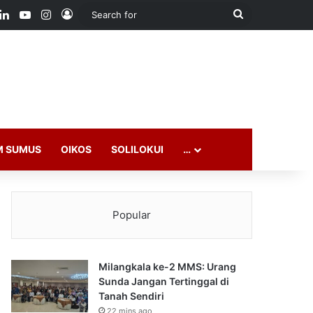
ook
LinkedIn
YouTube
Instagram
Log In
Search
for
M SUMUS
OIKOS
SOLILOKUI
…
Popular
Milangkala ke-2 MMS: Urang
Sunda Jangan Tertinggal di
Tanah Sendiri
22 mins ago