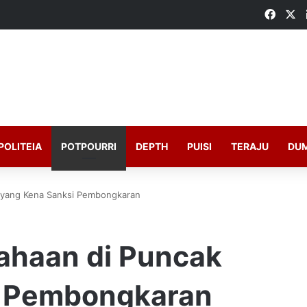
Faceb
X
POLITEIA
POTPOURRI
DEPTH
PUISI
TERAJU
DU
k yang Kena Sanksi Pembongkaran
sahaan di Puncak
i Pembongkaran