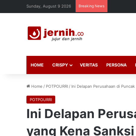
Sunday, August 9 2026
Breaking News
HOME
CRISPY
VERITAS
PERSONA
Home
/
POTPOURRI
/
Ini Delapan Perusahaan di Punca
POTPOURRI
Ini Delapan Peru
yang Kena Sanks