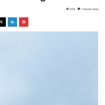
409
1 minute read
ebook
X
LinkedIn
Pinterest