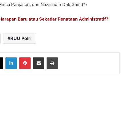
Hinca Panjaitan, dan Nazarudin Dek Gam.(*)
Harapan Baru atau Sekadar Penataan Administratif?
RUU Polri
book
X
LinkedIn
Pinterest
Share via Email
Print