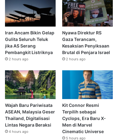
Iran Ancam Bikin Gelap
Nyawa Direktur RS
Gulita Seluruh Teluk
Gaza Terancam,
jika AS Serang
Kesaksian Penyiksaan
Pembangkit Listriknya
Brutal di Penjara Israel
2 hours ago
2 hours ago
Wajah Baru Pariwisata
Kit Connor Resmi
ASEAN, Malaysia Geser
Terpilih sebagai
Thailand, Digitalisasi
Cyclops, Era Baru X-
Lintas Negara Beraksi
Men di Marvel
Cinematic Universe
4 hours ago
5 hours ago