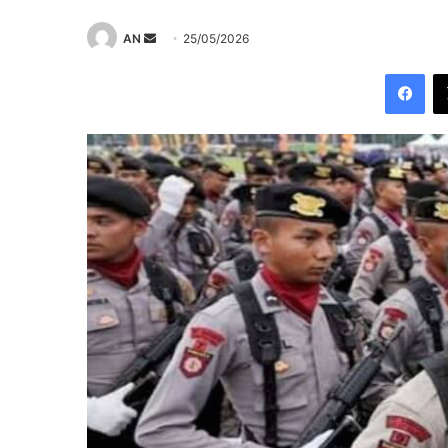
Send
AN
25/05/2026
an
Fac
email