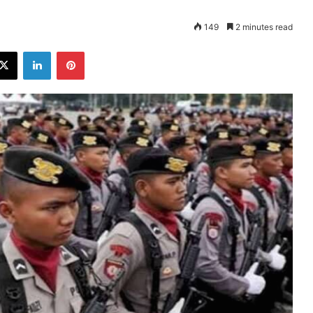
149
2 minutes read
ebook
X
LinkedIn
Pinterest