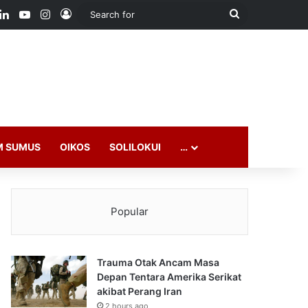
ook
LinkedIn
YouTube
Instagram
Log In
Search
for
M SUMUS
OIKOS
SOLILOKUI
…
Popular
Trauma Otak Ancam Masa
Depan Tentara Amerika Serikat
akibat Perang Iran
2 hours ago