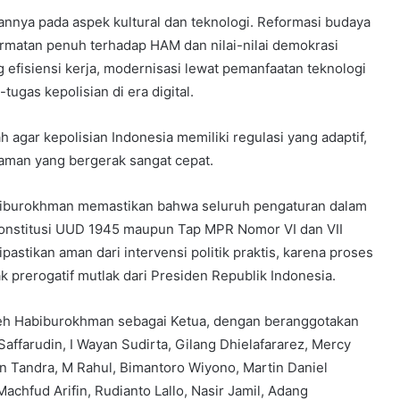
iannya pada aspek kultural dan teknologi. Reformasi budaya
rmatan penuh terhadap HAM dan nilai-nilai demokrasi
 efisiensi kerja, modernisasi lewat pemanfaatan teknologi
ugas kepolisian di era digital.
h agar kepolisian Indonesia memiliki regulasi yang adaptif,
aman yang bergerak sangat cepat.
biburokhman memastikan bahwa seluruh pengaturan dalam
 konstitusi UUD 1945 maupun Tap MPR Nomor VI dan VII
stikan aman dari intervensi politik praktis, karena proses
k prerogatif mutlak dari Presiden Republik Indonesia.
leh Habiburokhman sebagai Ketua, dengan beranggotakan
affarudin, I Wayan Sudirta, Gilang Dhielafararez, Mercy
 Tandra, M Rahul, Bimantoro Wiyono, Martin Daniel
achfud Arifin, Rudianto Lallo, Nasir Jamil, Adang