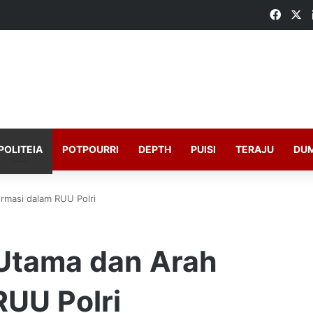
Faceb
X
POLITEIA
POTPOURRI
DEPTH
PUISI
TERAJU
DU
rmasi dalam RUU Polri
 Utama dan Arah
RUU Polri