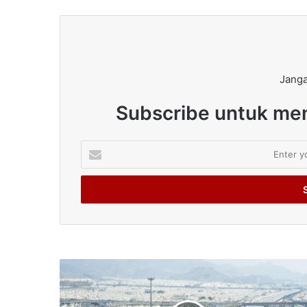
Janga
Subscribe untuk men
Enter
your
Email
address