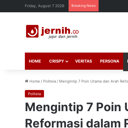
Friday, August 7 2026
Breaking News
HOME
CRISPY
VERITAS
PERSONA
Home
/
Politeia
/
Mengintip 7 Poin Utama dan Arah Refo
Politeia
Mengintip 7 Poin
Reformasi dalam 