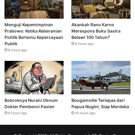
Menguji Kepemimpinan
Akankah Rano Karno
Prabowo: Ketika Keberanian
Merespons Buku Sastra
Politik Bertemu Kepercayaan
Betawi 100 Tahun?
Publik
8 hours ago
8 hours ago
Bobroknya Nurani Oknum
Bougainville Terlepas dari
Dokter Pembenci Pasien
Papua Nugini, Siap Merdeka
9 hours ago
10 hours ago