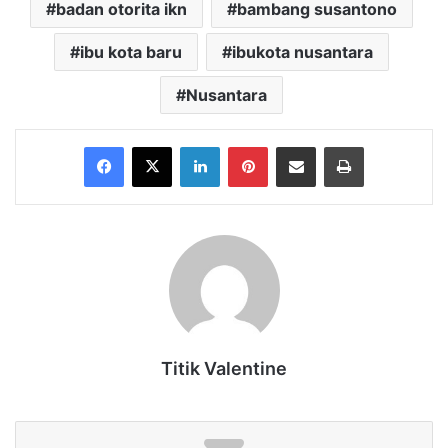
badan otorita ikn
bambang susantono
ibu kota baru
ibukota nusantara
Nusantara
Facebook
X
LinkedIn
Pinterest
Share via Email
Print
Titik Valentine