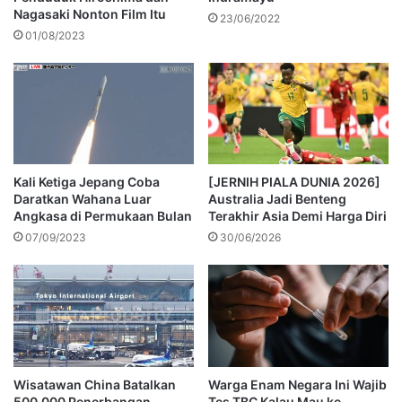
Nagasaki Nonton Film Itu
23/06/2022
01/08/2023
Kali Ketiga Jepang Coba
[JERNIH PIALA DUNIA 2026]
Daratkan Wahana Luar
Australia Jadi Benteng
Angkasa di Permukaan Bulan
Terakhir Asia Demi Harga Diri
07/09/2023
30/06/2026
Wisatawan China Batalkan
Warga Enam Negara Ini Wajib
500.000 Penerbangan
Tes TBC Kalau Mau ke