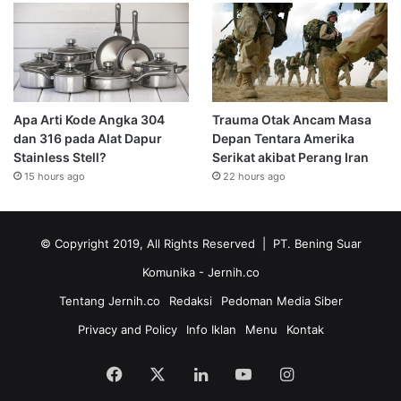
Apa Arti Kode Angka 304
Trauma Otak Ancam Masa
dan 316 pada Alat Dapur
Depan Tentara Amerika
Stainless Stell?
Serikat akibat Perang Iran
15 hours ago
22 hours ago
© Copyright 2019, All Rights Reserved | PT. Bening Suar
Komunika
- Jernih.co
Tentang Jernih.co
Redaksi
Pedoman Media Siber
Privacy and Policy
Info Iklan
Menu
Kontak
Facebook
X
LinkedIn
YouTube
Instagram