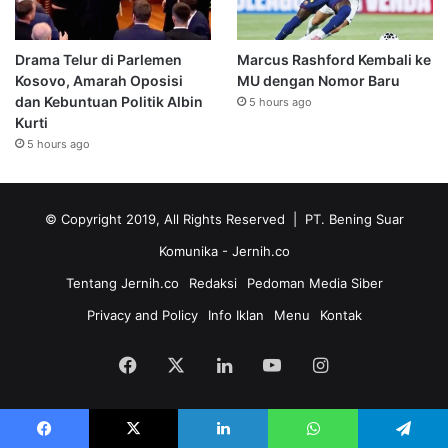
Drama Telur di Parlemen
Marcus Rashford Kembali ke
Kosovo, Amarah Oposisi
MU dengan Nomor Baru
dan Kebuntuan Politik Albin
5 hours ago
Kurti
5 hours ago
© Copyright 2019, All Rights Reserved | PT. Bening Suar
Komunika
- Jernih.co
Tentang Jernih.co
Redaksi
Pedoman Media Siber
Privacy and Policy
Info Iklan
Menu
Kontak
Facebook
X
LinkedIn
YouTube
Instagram