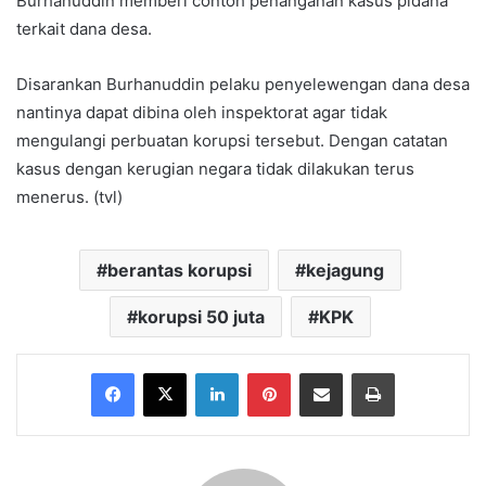
Burhanuddin memberi contoh penanganan kasus pidana
terkait dana desa.
Disarankan Burhanuddin pelaku penyelewengan dana desa
nantinya dapat dibina oleh inspektorat agar tidak
mengulangi perbuatan korupsi tersebut. Dengan catatan
kasus dengan kerugian negara tidak dilakukan terus
menerus. (tvl)
berantas korupsi
kejagung
korupsi 50 juta
KPK
Facebook
X
LinkedIn
Pinterest
Share via Email
Print