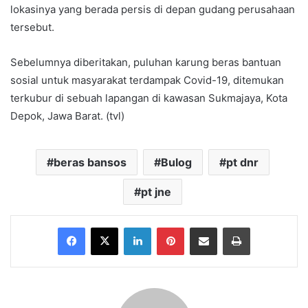
lokasinya yang berada persis di depan gudang perusahaan
tersebut.
Sebelumnya diberitakan, puluhan karung beras bantuan
sosial untuk masyarakat terdampak Covid-19, ditemukan
terkubur di sebuah lapangan di kawasan Sukmajaya, Kota
Depok, Jawa Barat. (tvl)
beras bansos
Bulog
pt dnr
pt jne
Facebook
X
LinkedIn
Pinterest
Share via Email
Print