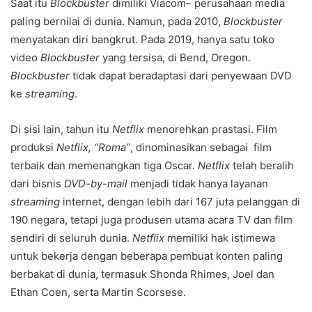
Saat itu
Blockbuster
dimiliki Viacom– perusahaan media
paling bernilai di dunia. Namun, pada 2010,
Blockbuster
menyatakan diri bangkrut. Pada 2019, hanya satu toko
video
Blockbuster
yang tersisa, di Bend, Oregon.
Blockbuster
tidak dapat beradaptasi dari penyewaan DVD
ke
streaming
.
Di sisi lain, tahun itu
Netflix
menorehkan prastasi. Film
produksi
Netflix, “Roma”
, dinominasikan sebagai film
terbaik dan memenangkan tiga Oscar.
Netflix
telah beralih
dari bisnis
DVD-by-mail
menjadi tidak hanya layanan
streaming
internet, dengan lebih dari 167 juta pelanggan di
190 negara, tetapi juga produsen utama acara TV dan film
sendiri di seluruh dunia.
Netflix
memiliki hak istimewa
untuk bekerja dengan beberapa pembuat konten paling
berbakat di dunia, termasuk Shonda Rhimes, Joel dan
Ethan Coen, serta Martin Scorsese.