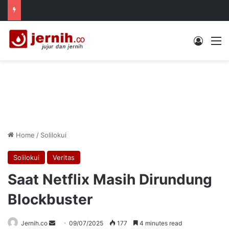
Log In
M
Home
/
Solilokui
Solilokui
Veritas
Saat Netflix Masih Dirundung
Blockbuster
Send
Jernih.co
09/07/2025
177
4 minutes read