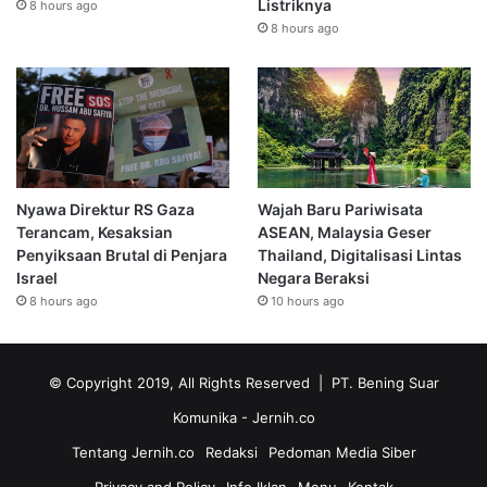
Listriknya
8 hours ago
8 hours ago
Nyawa Direktur RS Gaza
Wajah Baru Pariwisata
Terancam, Kesaksian
ASEAN, Malaysia Geser
Penyiksaan Brutal di Penjara
Thailand, Digitalisasi Lintas
Israel
Negara Beraksi
8 hours ago
10 hours ago
© Copyright 2019, All Rights Reserved | PT. Bening Suar
Komunika
- Jernih.co
Tentang Jernih.co
Redaksi
Pedoman Media Siber