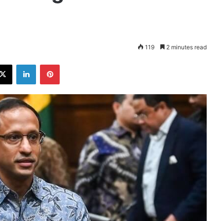
119
2 minutes read
ebook
X
LinkedIn
Pinterest