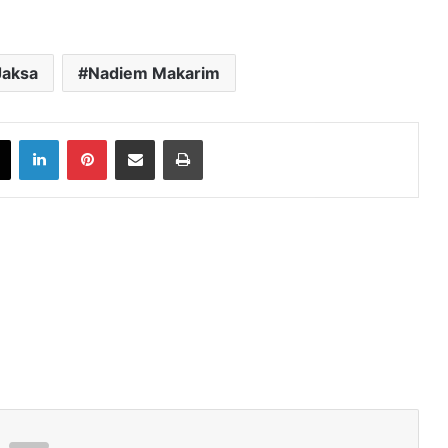
Jaksa
Nadiem Makarim
book
X
LinkedIn
Pinterest
Share via Email
Print