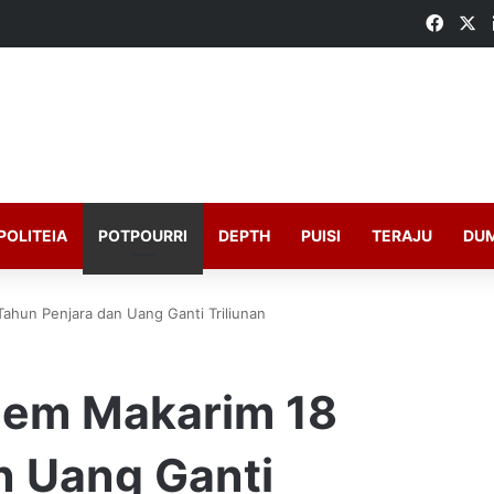
Faceb
X
POLITEIA
POTPOURRI
DEPTH
PUISI
TERAJU
DU
ahun Penjara dan Uang Ganti Triliunan
iem Makarim 18
n Uang Ganti