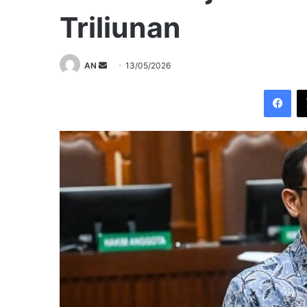
Triliunan
Send
AN
13/05/2026
an
Fac
email