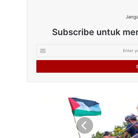
Janga
Subscribe untuk men
Enter
your
Email
address