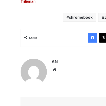
Triliunan
chromebook
Face
Share
AN
Website