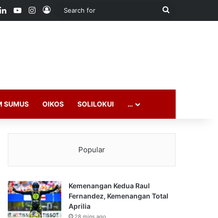
ook
LinkedIn
YouTube
Instagram
Log In
Search
for
M SUMUS
OIKOS
SOLILOKUI
…
Popular
Kemenangan Kedua Raul
Fernandez, Kemenangan Total
Aprilia
28 mins ago