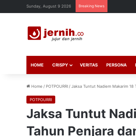
Sunday, August 9 2026
Breaking News
HOME
CRISPY
VERITAS
PERSONA
Home
/
POTPOURRI
/
Jaksa Tuntut Nadiem Makarim 18 T
POTPOURRI
Jaksa Tuntut Nad
Tahun Penjara da