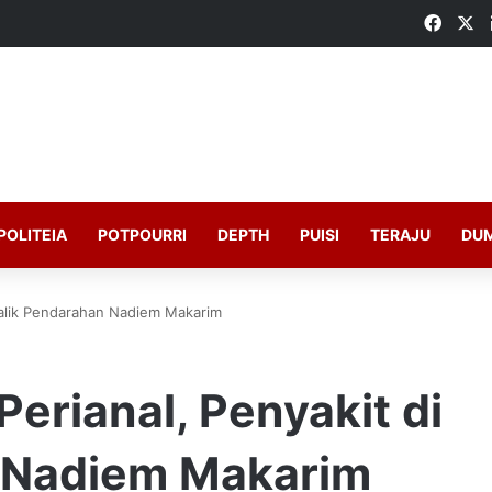
Faceb
X
POLITEIA
POTPOURRI
DEPTH
PUISI
TERAJU
DU
 Balik Pendarahan Nadiem Makarim
Perianal, Penyakit di
 Nadiem Makarim