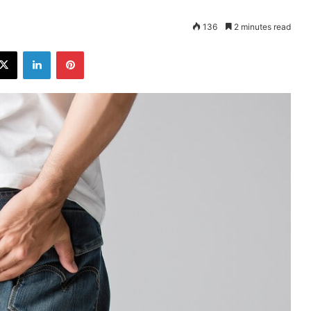
136
2 minutes read
ebook
X
LinkedIn
Pinterest