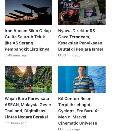
Iran Ancam Bikin Gelap
Nyawa Direktur RS
Gulita Seluruh Teluk
Gaza Terancam,
jika AS Serang
Kesaksian Penyiksaan
Pembangkit Listriknya
Brutal di Penjara Israel
48 mins ago
56 mins ago
Wajah Baru Pariwisata
Kit Connor Resmi
ASEAN, Malaysia Geser
Terpilih sebagai
Thailand, Digitalisasi
Cyclops, Era Baru X-
Lintas Negara Beraksi
Men di Marvel
Cinematic Universe
3 hours ago
4 hours ago