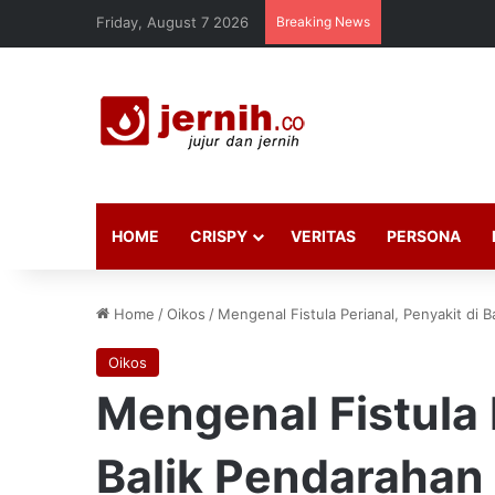
Friday, August 7 2026
Breaking News
HOME
CRISPY
VERITAS
PERSONA
Home
/
Oikos
/
Mengenal Fistula Perianal, Penyakit di
Oikos
Mengenal Fistula 
Balik Pendarahan