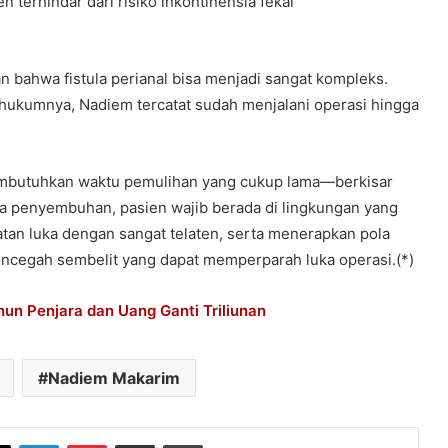
n terhindar dari risiko inkontinensia fekal
ahwa fistula perianal bisa menjadi sangat kompleks.
hukumnya, Nadiem tercatat sudah menjalani operasi hingga
membutuhkan waktu pemulihan yang cukup lama—berkisar
a penyembuhan, pasien wajib berada di lingkungan yang
tan luka dengan sangat telaten, serta menerapkan pola
encegah sembelit yang dapat memperparah luka operasi.(*)
un Penjara dan Uang Ganti Triliunan
Nadiem Makarim
book
X
LinkedIn
Pinterest
Share via Email
Print