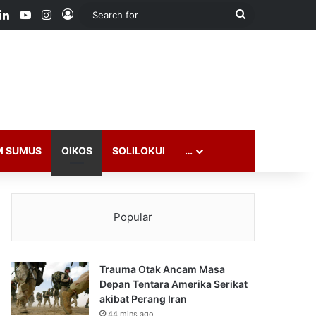
ook
LinkedIn
YouTube
Instagram
Log In
Search
for
M SUMUS
OIKOS
SOLILOKUI
…
Popular
Trauma Otak Ancam Masa
Depan Tentara Amerika Serikat
akibat Perang Iran
44 mins ago