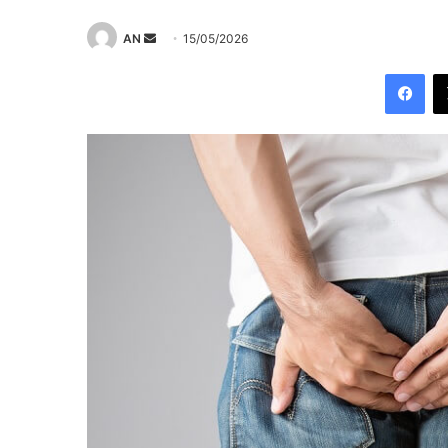
Send
AN
15/05/2026
an
Fac
email