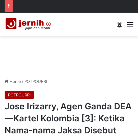
Log In
M
Home
/
POTPOURRI
POTPOURRI
Jose Irizarry, Agen Ganda DEA
—Kartel Kolombia [3]: Ketika
Nama-nama Jaksa Disebut