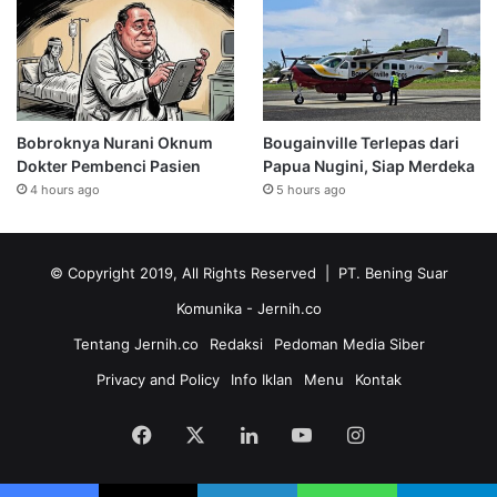
Bobroknya Nurani Oknum
Bougainville Terlepas dari
Dokter Pembenci Pasien
Papua Nugini, Siap Merdeka
4 hours ago
5 hours ago
© Copyright 2019, All Rights Reserved | PT. Bening Suar
Komunika
- Jernih.co
Tentang Jernih.co
Redaksi
Pedoman Media Siber
Privacy and Policy
Info Iklan
Menu
Kontak
Facebook
X
LinkedIn
YouTube
Instagram