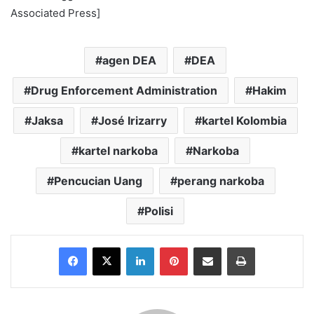
Associated Press]
agen DEA
DEA
Drug Enforcement Administration
Hakim
Jaksa
José Irizarry
kartel Kolombia
kartel narkoba
Narkoba
Pencucian Uang
perang narkoba
Polisi
Facebook
X
LinkedIn
Pinterest
Share via Email
Print