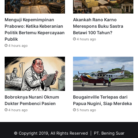
Menguji Kepemimpinan
Akankah Rano Karno
Prabowo: Ketika Keberanian
Merespons Buku Sastra
Politik Bertemu Kepercayaan
Betawi 100 Tahun?
Publik
4 hours ago
4 hours ago
Bobroknya Nurani Oknum
Bougainville Terlepas dari
Dokter Pembenci Pasien
Papua Nugini, Siap Merdeka
4 hours ago
5 hours ago
© Copyright 2019, All Rights Reserved | PT. Bening Suar