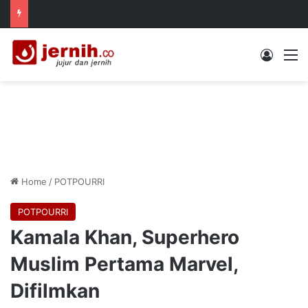
Log In
M
Home
/
POTPOURRI
POTPOURRI
Kamala Khan, Superhero
Muslim Pertama Marvel,
Difilmkan