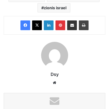
zionis israel
Facebook
X
LinkedIn
Pinterest
Share via Email
Print
Dsy
Website