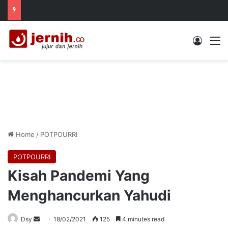
Log In
M
Home
/
POTPOURRI
POTPOURRI
Kisah Pandemi Yang
Menghancurkan Yahudi
Send
Dsy
18/02/2021
125
4 minutes read