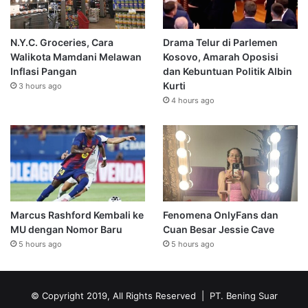
N.Y.C. Groceries, Cara
Drama Telur di Parlemen
Walikota Mamdani Melawan
Kosovo, Amarah Oposisi
Inflasi Pangan
dan Kebuntuan Politik Albin
Kurti
3 hours ago
4 hours ago
Marcus Rashford Kembali ke
Fenomena OnlyFans dan
MU dengan Nomor Baru
Cuan Besar Jessie Cave
5 hours ago
5 hours ago
© Copyright 2019, All Rights Reserved | PT. Bening Suar