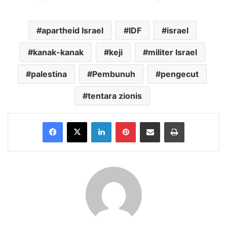
apartheid Israel
IDF
israel
kanak-kanak
keji
militer Israel
palestina
Pembunuh
pengecut
tentara zionis
Facebook
X
LinkedIn
Pinterest
Share via Email
Print