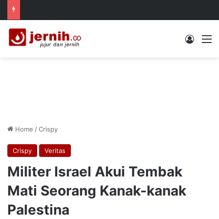
Log In
M
Home
/
Crispy
Crispy
Veritas
Militer Israel Akui Tembak
Mati Seorang Kanak-kanak
Palestina