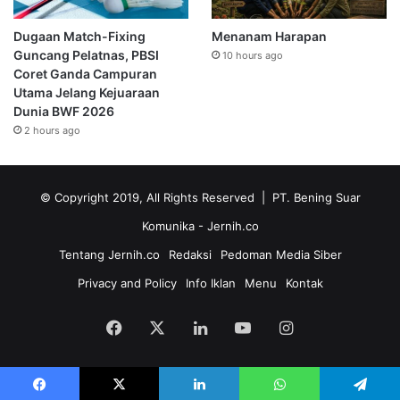
Dugaan Match-Fixing
Menanam Harapan
Guncang Pelatnas, PBSI
10 hours ago
Coret Ganda Campuran
Utama Jelang Kejuaraan
Dunia BWF 2026
2 hours ago
© Copyright 2019, All Rights Reserved | PT. Bening Suar
Komunika
- Jernih.co
Tentang Jernih.co
Redaksi
Pedoman Media Siber
Privacy and Policy
Info Iklan
Menu
Kontak
Facebook
X
LinkedIn
YouTube
Instagram