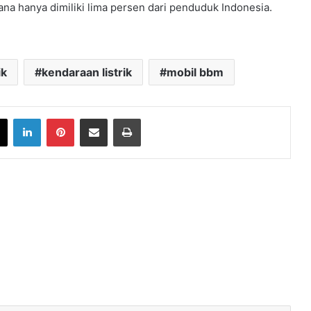
mana hanya dimiliki lima persen dari penduduk Indonesia.
ik
kendaraan listrik
mobil bbm
book
X
LinkedIn
Pinterest
Share via Email
Print