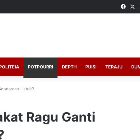
Faceb
X
POLITEIA
POTPOURRI
DEPTH
PUISI
TERAJU
DU
endaraan Listrik?
kat Ragu Ganti
?