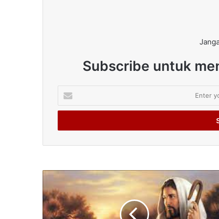
Janga
Subscribe untuk men
Enter
your
Email
address