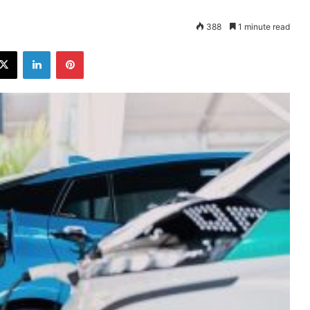
388
1 minute read
ebook
X
LinkedIn
Pinterest