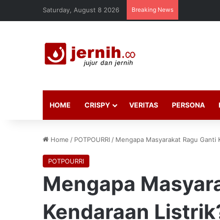
Saturday, August 8 2026
Breaking News
HOME
CRISPY
VERITAS
PERSONA
Home
/
POTPOURRI
/
Mengapa Masyarakat Ragu Ganti K
POTPOURRI
Mengapa Masyara
Kendaraan Listrik