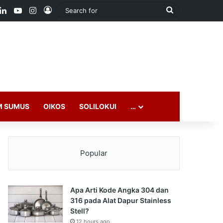
ook
LinkedIn
YouTube
Instagram
Log In
Search
for
M SUMUS
OIKOS
SOLILOKUI
…
Popular
Apa Arti Kode Angka 304 dan
316 pada Alat Dapur Stainless
Stell?
12 hours ago