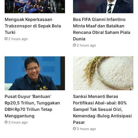
Menguak Keperkasaan
Bos FIFA Gianni Infantino
Trabzonspor di Sepak Bola
Minta Maaf dan Batalkan
Turki
Rencana Obral Saham Piala
Dunia
2 hours ago
2 hours ago
Pusat Guyur ‘Bantuan’
Sanksi Menanti Beras
Rp20,5 Triliun, Tunggakan
Fortifikasi Abal-abal: 80%
DBH Rp70 Triliun Tetap
Sampel Tak Sesuai Gizi,
Menggantung
Kemendag-Bulog Antisipasi
Pasar
3 hours ago
3 hours ago