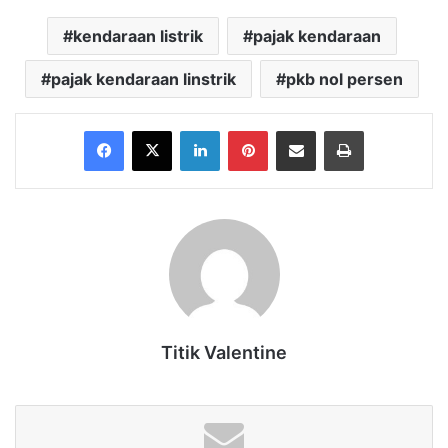
kendaraan listrik
pajak kendaraan
pajak kendaraan linstrik
pkb nol persen
Facebook
X
LinkedIn
Pinterest
Share via Email
Print
Titik Valentine