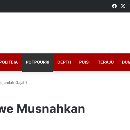
Faceb
X
POLITEIA
POTPOURRI
DEPTH
PUISI
TERAJU
DU
jumlah Gajah?
we Musnahkan