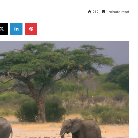
212
1 minute read
ebook
X
LinkedIn
Pinterest