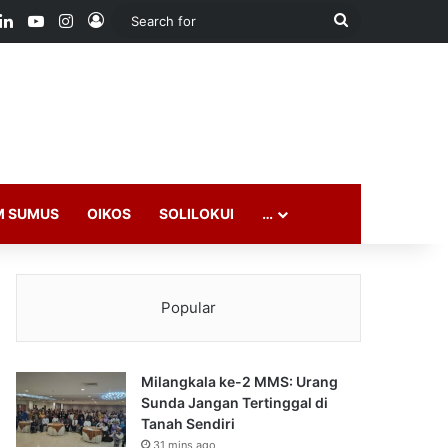
ook
LinkedIn
YouTube
Instagram
Log In
Search
for
M SUMUS
OIKOS
SOLILOKUI
…
Popular
Milangkala ke-2 MMS: Urang
Sunda Jangan Tertinggal di
Tanah Sendiri
31 mins ago