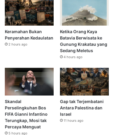
Keramahan Bukan
Ketika Orang Kaya
Penyerahan Kedaulatan
Batavia Berwisata ke
Gunung Krakatau yang
2 hours ago
Sedang Meletus
4 hours ago
Skandal
Gap tak Terjembatani
Perselingkuhan Bos
Antara Palestina dan
FIFA Gianni Infantino
Israel
Terungkap, Mosi tak
11 hours ago
Percaya Menguat
5 hours ago