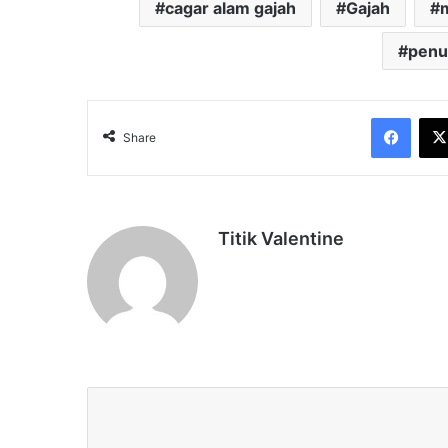
cagar alam gajah
Gajah
penu
Face
Share
Titik Valentine