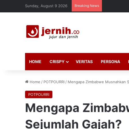
Sunday, August 9 2026
Breaking News
HOME
CRISPY
VERITAS
PERSONA
Home
/
POTPOURRI
/
Mengapa Zimbabwe Musnahkan Se
POTPOURRI
Mengapa Zimbab
Sejumlah Gajah?