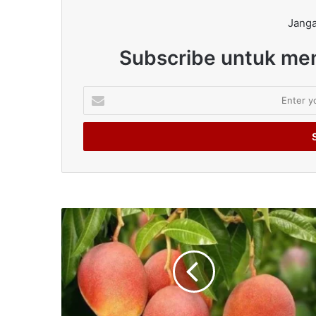
Janga
Subscribe untuk men
Enter
your
Email
address