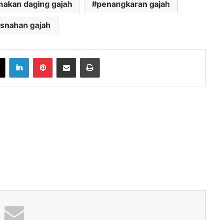
makan daging gajah
penangkaran gajah
snahan gajah
book
X
LinkedIn
Pinterest
Share via Email
Print