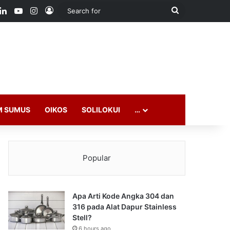
ook
LinkedIn
YouTube
Instagram
Log In
Search
for
M SUMUS
OIKOS
SOLILOKUI
…
Popular
Apa Arti Kode Angka 304 dan
316 pada Alat Dapur Stainless
Stell?
6 hours ago