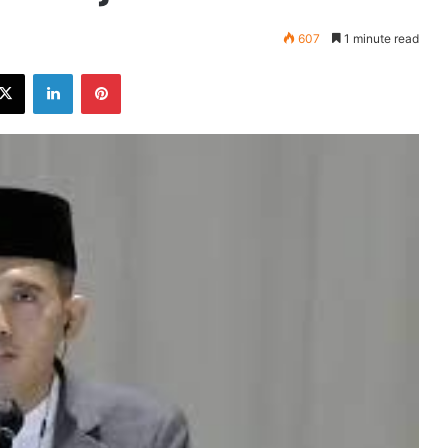
607
1 minute read
ebook
X
LinkedIn
Pinterest