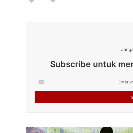
Janga
Subscribe untuk men
Enter
your
Email
address