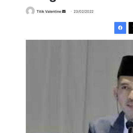
Send
Titik Valentine
23/02/2022
an
Fac
email