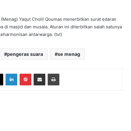
(Menag) Yaqut Cholil Qoumas menerbitkan surat edaran
di masjid dan musala. Aturan ini diterbitkan salah satunya
eharmonisan antarwarga. (tvl)
pengeras suara
se menag
book
X
LinkedIn
Pinterest
Share via Email
Print