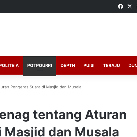
Faceb
X
POLITEIA
POTPOURRI
DEPTH
PUISI
TERAJU
DU
ran Pengeras Suara di Masjid dan Musala
enag tentang Aturan
i Masjid dan Musala