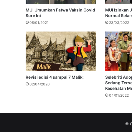
MUI Umumkan Fatwa Vaksin Covid
MUI Izinkan 
Sore Ini
Normal Sela
08/01/2021
23/03/2022
Revisi edisi 4 sampai 7 Malik:
Selebriti Ad
Sedang Terse
02/04/2020
Kesehatan M
04/01/2022
© C