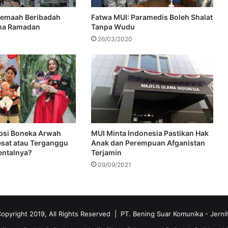
Jemaah Beribadah
Fatwa MUI: Paramedis Boleh Shalat
ma Ramadan
Tanpa Wudu
26/03/2020
opsi Boneka Arwah
MUI Minta Indonesia Pastikan Hak
sat atau Terganggu
Anak dan Perempuan Afganistan
entalnya?
Terjamin
09/09/2021
opyright 2019, All Rights Reserved | PT. Bening Suar Komunika
- Jerni