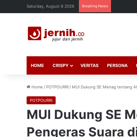
Saturday, August 8 2026
Breaking News
HOME
CRISPY
VERITAS
PERSONA
Home
/
POTPOURRI
/
MUI Dukung SE Menag tentang Atu
POTPOURRI
MUI Dukung SE M
Pengeras Suara d