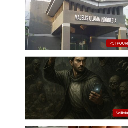
POTPOURR
Solilok