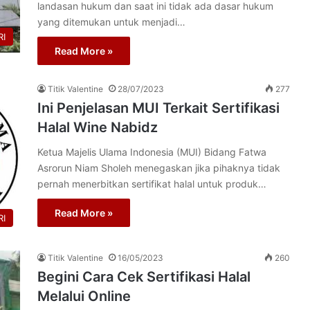
landasan hukum dan saat ini tidak ada dasar hukum
yang ditemukan untuk menjadi…
I
Read More »
Titik Valentine
28/07/2023
277
Ini Penjelasan MUI Terkait Sertifikasi
Halal Wine Nabidz
Ketua Majelis Ulama Indonesia (MUI) Bidang Fatwa
Asrorun Niam Sholeh menegaskan jika pihaknya tidak
pernah menerbitkan sertifikat halal untuk produk…
Read More »
I
Titik Valentine
16/05/2023
260
Begini Cara Cek Sertifikasi Halal
Melalui Online