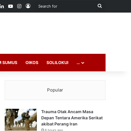
ook
LinkedIn
YouTube
Instagram
Log In
Search
for
M SUMUS
OIKOS
SOLILOKUI
…
Popular
Trauma Otak Ancam Masa
Depan Tentara Amerika Serikat
akibat Perang Iran
6 hours ago