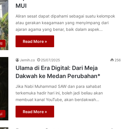
MUI
Aliran sesat dapat dipahami sebagai suatu kelompok
atau gerakan keagamaan yang menyimpang dari
ajaran agama yang benar, baik dalam aspek…
Read More »
I
Jernih.co
25/07/2025
256
Ulama di Era Digital: Dari Meja
Dakwah ke Medan Perubahan*
Jika Nabi Muhammad SAW dan para sahabat
terkemuka hadir hari ini, boleh jadi beliau akan
membuat kanal YouTube, akan berdakwah…
Read More »
ui