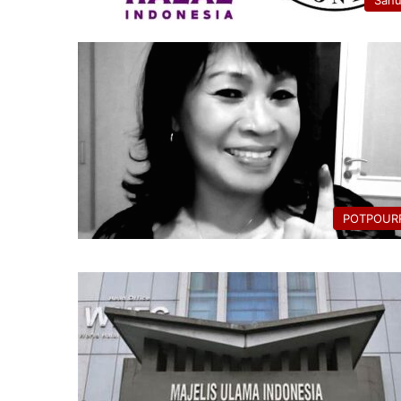
San
POTPOURR