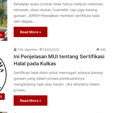
Kehalalan suatu produk tidak hanya meliputi makanan,
minuman, obat-obatan, kosmetik, tapi juga barang
gunaan. JERNIH-Kewajiban memberi sertifikasi halal
oleh Majelis…
Read More »
I
Titik Valentine
15/05/2023
362
Ini Penjelasan MUI tentang Sertifikasi
Halal pada Kulkas
Sertifikasi halal disini untuk mencegah adanya barang
gunaan yang dalam proses pembuatannya
mengandung najis atau haram. Jika diketahui dalam
proses…
I
Read More »