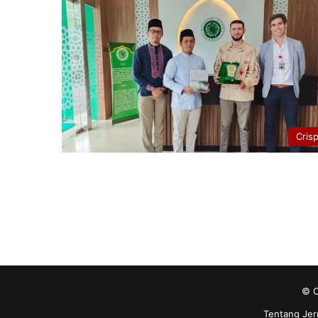
Cris
© C
Tentang Jer