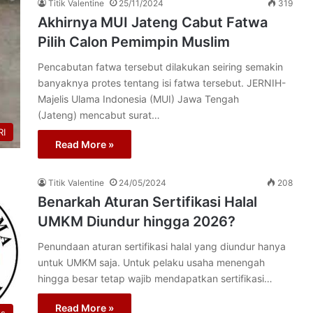
Titik Valentine
25/11/2024
319
Akhirnya MUI Jateng Cabut Fatwa
Pilih Calon Pemimpin Muslim
Pencabutan fatwa tersebut dilakukan seiring semakin
banyaknya protes tentang isi fatwa tersebut. JERNIH-
Majelis Ulama Indonesia (MUI) Jawa Tengah
(Jateng) mencabut surat…
I
Read More »
Titik Valentine
24/05/2024
208
Benarkah Aturan Sertifikasi Halal
UMKM Diundur hingga 2026?
Penundaan aturan sertifikasi halal yang diundur hanya
untuk UMKM saja. Untuk pelaku usaha menengah
hingga besar tetap wajib mendapatkan sertifikasi…
Read More »