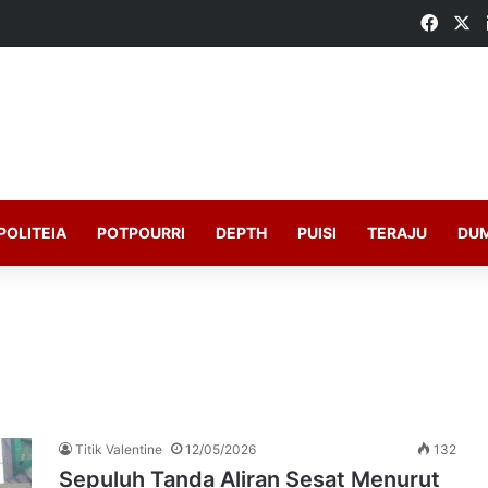
Faceb
X
POLITEIA
POTPOURRI
DEPTH
PUISI
TERAJU
DU
Titik Valentine
12/05/2026
132
Sepuluh Tanda Aliran Sesat Menurut