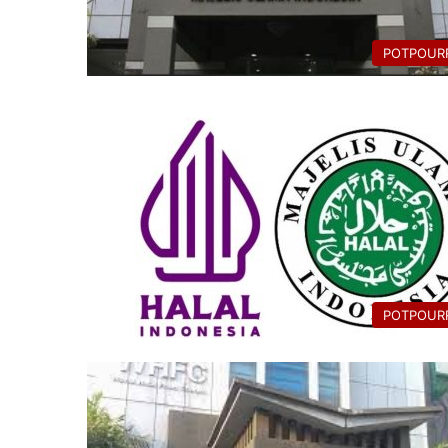
POTPOURR
POTPOURR