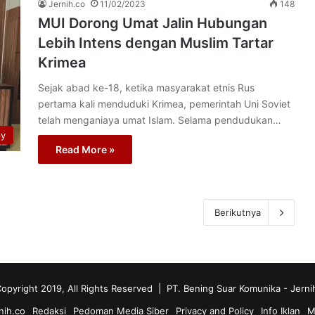
Jernih.co
11/02/2023
148
MUI Dorong Umat Jalin Hubungan
Lebih Intens dengan Muslim Tartar
Krimea
Sejak abad ke-18, ketika masyarakat etnis Rus
pertama kali menduduki Krimea, pemerintah Uni Soviet
telah menganiaya umat Islam. Selama pendudukan…
py
Read More »
Berikutnya
opyright 2019, All Rights Reserved | PT. Bening Suar Komunika
- Jerni
nih.co
Redaksi
Pedoman Media Siber
Privacy and Policy
Info Iklan
M