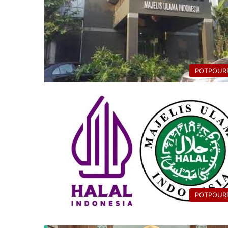
POTPOURR
POTPOURR