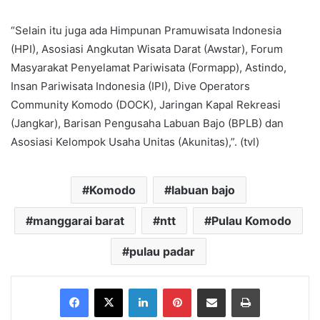
“Selain itu juga ada Himpunan Pramuwisata Indonesia
(HPI), Asosiasi Angkutan Wisata Darat (Awstar), Forum
Masyarakat Penyelamat Pariwisata (Formapp), Astindo,
Insan Pariwisata Indonesia (IPI), Dive Operators
Community Komodo (DOCK), Jaringan Kapal Rekreasi
(Jangkar), Barisan Pengusaha Labuan Bajo (BPLB) dan
Asosiasi Kelompok Usaha Unitas (Akunitas),”. (tvl)
Komodo
labuan bajo
manggarai barat
ntt
Pulau Komodo
pulau padar
Facebook
X
LinkedIn
Pinterest
Share via Email
Print