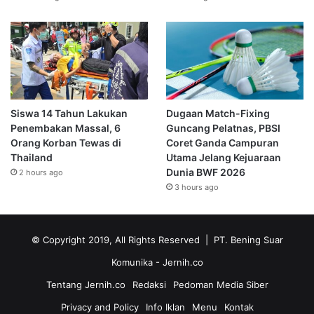
Siswa 14 Tahun Lakukan
Dugaan Match-Fixing
Penembakan Massal, 6
Guncang Pelatnas, PBSI
Orang Korban Tewas di
Coret Ganda Campuran
Thailand
Utama Jelang Kejuaraan
Dunia BWF 2026
2 hours ago
3 hours ago
© Copyright 2019, All Rights Reserved | PT. Bening Suar
Komunika
- Jernih.co
Tentang Jernih.co
Redaksi
Pedoman Media Siber
Privacy and Policy
Info Iklan
Menu
Kontak