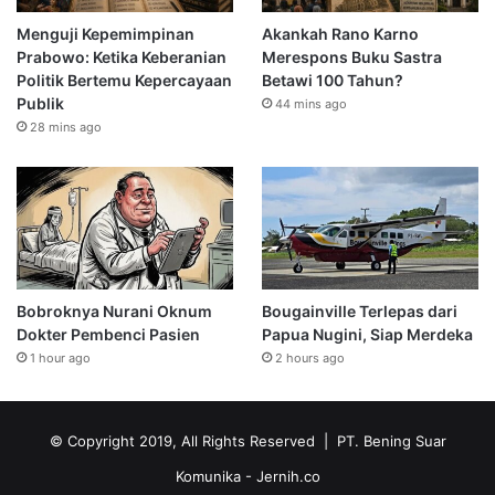
Menguji Kepemimpinan
Akankah Rano Karno
Prabowo: Ketika Keberanian
Merespons Buku Sastra
Politik Bertemu Kepercayaan
Betawi 100 Tahun?
Publik
44 mins ago
28 mins ago
Bobroknya Nurani Oknum
Bougainville Terlepas dari
Dokter Pembenci Pasien
Papua Nugini, Siap Merdeka
1 hour ago
2 hours ago
© Copyright 2019, All Rights Reserved | PT. Bening Suar
Komunika
- Jernih.co