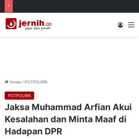
Log In
M
Home
/
POTPOURRI
POTPOURRI
Jaksa Muhammad Arfian Akui
Kesalahan dan Minta Maaf di
Hadapan DPR