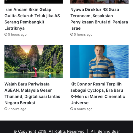
Iran Ancam Bikin Gelap
Nyawa Direktur RS Gaza
Gulita Seluruh Teluk jika AS
Terancam, Kesaksian
Serang Pembangkit
Penyiksaan Brutal di Penjara
Listriknya
Israel
5 hours ago
5 hours ago
Wajah Baru Pariwisata
Kit Connor Resmi Terpilih
ASEAN, Malaysia Geser
sebagai Cyclops, Era Baru
Thailand, Digitalisasi Lintas
X-Men di Marvel Cinematic
Negara Beraksi
Universe
7 hours ago
8 hours ago
© Copyright 2019, All Rights Reserved | PT. Bening Suar