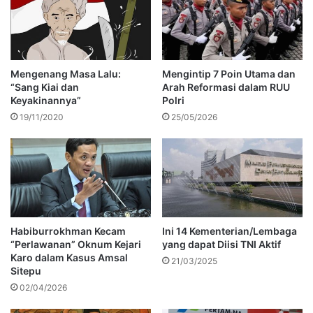
Mengenang Masa Lalu:
Mengintip 7 Poin Utama dan
“Sang Kiai dan
Arah Reformasi dalam RUU
Keyakinannya”
Polri
19/11/2020
25/05/2026
Habiburrokhman Kecam
Ini 14 Kementerian/Lembaga
“Perlawanan” Oknum Kejari
yang dapat Diisi TNI Aktif
Karo dalam Kasus Amsal
21/03/2025
Sitepu
02/04/2026