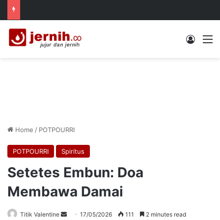
Log In
M
Home
/
POTPOURRI
POTPOURRI
Spiritus
Setetes Embun: Doa
Membawa Damai
Send
Titik Valentine
17/05/2026
111
2 minutes read