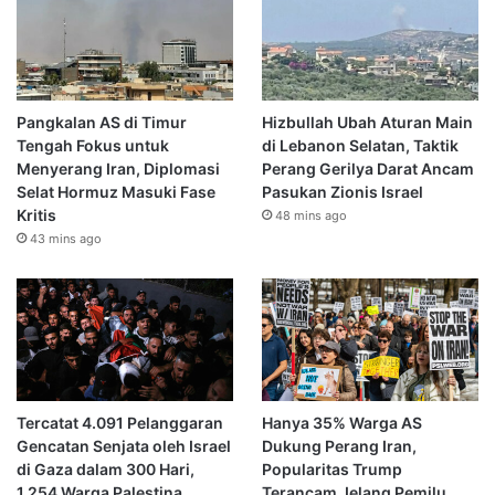
Pangkalan AS di Timur
Hizbullah Ubah Aturan Main
Tengah Fokus untuk
di Lebanon Selatan, Taktik
Menyerang Iran, Diplomasi
Perang Gerilya Darat Ancam
Selat Hormuz Masuki Fase
Pasukan Zionis Israel
Kritis
48 mins ago
43 mins ago
Tercatat 4.091 Pelanggaran
Hanya 35% Warga AS
Gencatan Senjata oleh Israel
Dukung Perang Iran,
di Gaza dalam 300 Hari,
Popularitas Trump
1.254 Warga Palestina
Terancam Jelang Pemilu