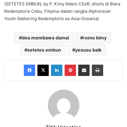
(SETETES EMBUN, by P. Kimy Ndelo CSsR; ditulis di Biara
Redemptoris Cebu, Filipina-dalam rangka Alphonsian
Youth Gathering Redemptoris se Asia-Oceania)
doa membawa damai
romo kimy
setetes embun
yesusu baik
Facebook
X
LinkedIn
Pinterest
Share via Email
Print