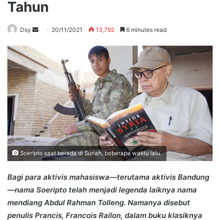
Tahun
Send
Dsy
20/11/2021
13,792
6 minutes read
an
email
Soeripto saat berada di Suriah, beberapa waktu lalu.
Bagi para aktivis mahasiswa—terutama aktivis Bandung
—nama Soeripto telah menjadi legenda laiknya nama
mendiang Abdul Rahman Tolleng. Namanya disebut
penulis Prancis, Francois Railon, dalam buku klasiknya