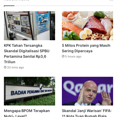
KPK Tahan Tersangka
5 Mitos Protein yang Masih
Skandal Digitalisasi SPBU
Sering Dipercaya
Pertamina Senilai Rp3,6
5 hours ago
Triliun
33 mins ago
Mengapa BPOM Terapkan
Skandal ‘Janji Warisan’ FIFA:
Nutri- Level?
11 Kota Tuan Rumah Piala