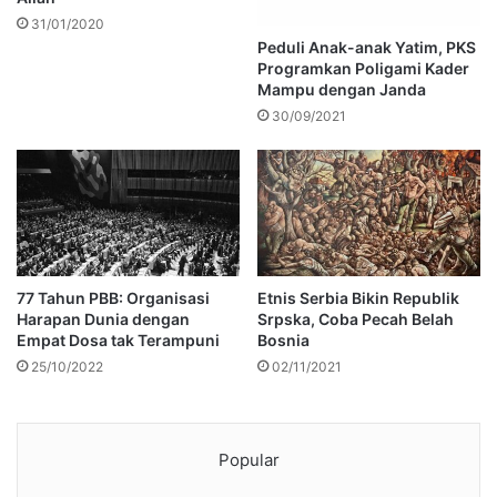
31/01/2020
Peduli Anak-anak Yatim, PKS
Programkan Poligami Kader
Mampu dengan Janda
30/09/2021
77 Tahun PBB: Organisasi
Etnis Serbia Bikin Republik
Harapan Dunia dengan
Srpska, Coba Pecah Belah
Empat Dosa tak Terampuni
Bosnia
25/10/2022
02/11/2021
Popular