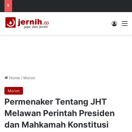
Log In
M
Home
/
Moron
Moron
Permenaker Tentang JHT
Melawan Perintah Presiden
dan Mahkamah Konstitusi