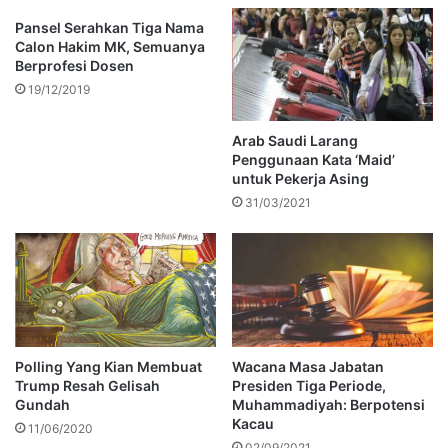
Pansel Serahkan Tiga Nama
Calon Hakim MK, Semuanya
Berprofesi Dosen
19/12/2019
Arab Saudi Larang
Penggunaan Kata ‘Maid’
untuk Pekerja Asing
31/03/2021
Polling Yang Kian Membuat
Wacana Masa Jabatan
Trump Resah Gelisah
Presiden Tiga Periode,
Gundah
Muhammadiyah: Berpotensi
Kacau
11/06/2020
02/09/2021