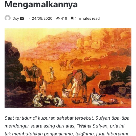
Mengamalkannya
Send
Dsy
24/09/2020
419
4 minutes read
an
email
Saat tertidur di kuburan sahabat tersebut, Sufyan tiba-tiba
mendengar suara asing dari atas, “Wahai Sufyan, pria ini
tak membutuhkan penjagaanmu, talqînmu, juga hiburanmu.