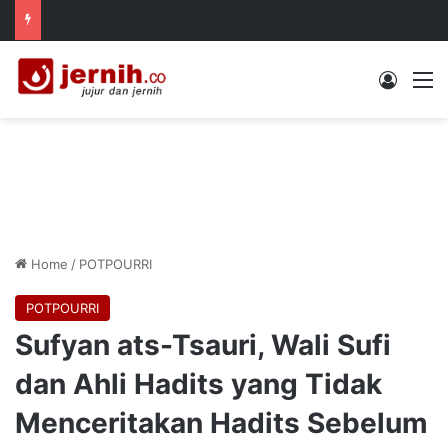
Log In
M
Home
/
POTPOURRI
POTPOURRI
Sufyan ats-Tsauri, Wali Sufi
dan Ahli Hadits yang Tidak
Menceritakan Hadits Sebelum