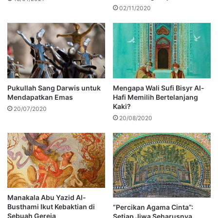
02/11/2020
Pukullah Sang Darwis untuk
Mengapa Wali Sufi Bisyr Al-
Mendapatkan Emas
Hafi Memilih Bertelanjang
Kaki?
20/07/2020
20/08/2020
Manakala Abu Yazid Al-
Busthami Ikut Kebaktian di
“Percikan Agama Cinta”:
Sebuah Gereja
Setiap Jiwa Seharusnya