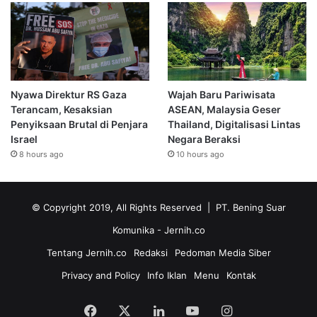
Nyawa Direktur RS Gaza
Wajah Baru Pariwisata
Terancam, Kesaksian
ASEAN, Malaysia Geser
Penyiksaan Brutal di Penjara
Thailand, Digitalisasi Lintas
Israel
Negara Beraksi
8 hours ago
10 hours ago
© Copyright 2019, All Rights Reserved | PT. Bening Suar
Komunika
- Jernih.co
Tentang Jernih.co
Redaksi
Pedoman Media Siber
Privacy and Policy
Info Iklan
Menu
Kontak
Facebook
X
LinkedIn
YouTube
Instagram