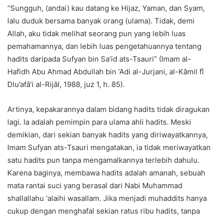
“Sungguh, (andai) kau datang ke Hijaz, Yaman, dan Syam,
lalu duduk bersama banyak orang (ulama). Tidak, demi
Allah, aku tidak melihat seorang pun yang lebih luas
pemahamannya, dan lebih luas pengetahuannya tentang
hadits daripada Sufyan bin Sa’id ats-Tsauri” (Imam al-
Hafidh Abu Ahmad Abdullah bin ‘Adi al-Jurjani, al-Kâmil fî
Dlu’afâ’i al-Rijâl, 1988, juz 1, h. 85).
Artinya, kepakarannya dalam bidang hadits tidak diragukan
lagi. Ia adalah pemimpin para ulama ahli hadits. Meski
demikian, dari sekian banyak hadits yang diriwayatkannya,
Imam Sufyan ats-Tsauri mengatakan, ia tidak meriwayatkan
satu hadits pun tanpa mengamalkannya terlebih dahulu.
Karena baginya, membawa hadits adalah amanah, sebuah
mata rantai suci yang berasal dari Nabi Muhammad
shallallahu ‘alaihi wasallam. Jika menjadi muhaddits hanya
cukup dengan menghafal sekian ratus ribu hadits, tanpa