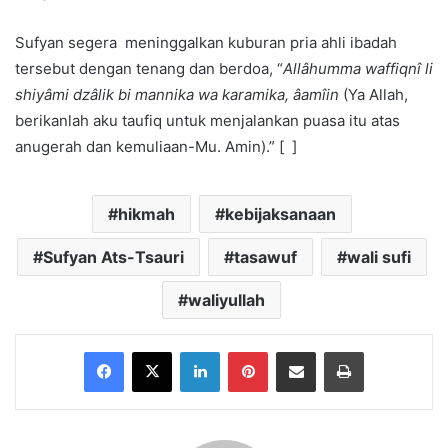
Sufyan segera meninggalkan kuburan pria ahli ibadah
tersebut dengan tenang dan berdoa, “
Allâhumma waffiqnî li
shiyâmi dzâlik bi mannika wa karamika, âamîin
(Ya Allah,
berikanlah aku taufiq untuk menjalankan puasa itu atas
anugerah dan kemuliaan-Mu. Amin).” [ ]
hikmah
kebijaksanaan
Sufyan Ats-Tsauri
tasawuf
wali sufi
waliyullah
Facebook
X
LinkedIn
Pinterest
Share via Email
Print