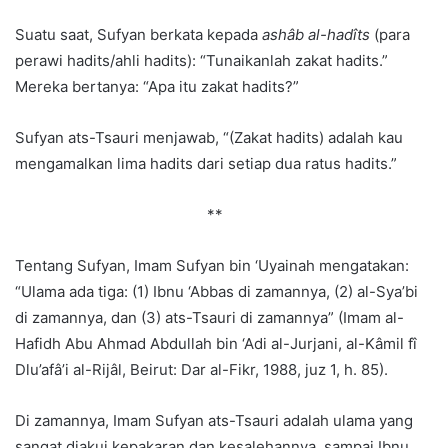
Suatu saat, Sufyan berkata kepada
ashâb al-hadîts
(para
perawi hadits/ahli hadits): “Tunaikanlah zakat hadits.”
Mereka bertanya: “Apa itu zakat hadits?”
Sufyan ats-Tsauri menjawab, “(Zakat hadits) adalah kau
mengamalkan lima hadits dari setiap dua ratus hadits.”
**
Tentang Sufyan, Imam Sufyan bin ‘Uyainah mengatakan:
“Ulama ada tiga: (1) Ibnu ‘Abbas di zamannya, (2) al-Sya’bi
di zamannya, dan (3) ats-Tsauri di zamannya” (Imam al-
Hafidh Abu Ahmad Abdullah bin ‘Adi al-Jurjani, al-Kâmil fî
Dlu’afâ’i al-Rijâl, Beirut: Dar al-Fikr, 1988, juz 1, h. 85).
Di zamannya, Imam Sufyan ats-Tsauri adalah ulama yang
sangat diakui kepakaran dan kesalehannya, sampai Ibnu