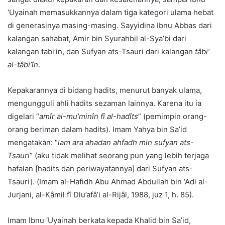
‘Uyainah memasukkannya dalam tiga kategori ulama hebat
di generasinya masing-masing. Sayyidina Ibnu Abbas dari
kalangan sahabat, Amir bin Syurahbil al-Sya’bi dari
kalangan tabi’in, dan Sufyan ats-Tsauri dari kalangan
tâbi’
al-tâbi’în
.
Kepakarannya di bidang hadits, menurut banyak ulama,
mengungguli ahli hadits sezaman lainnya. Karena itu ia
digelari “
amîr al-mu’minîn fî al-hadîts
” (pemimpin orang-
orang beriman dalam hadits). Imam Yahya bin Sa’id
mengatakan: “
lam ara ahadan ahfadh min sufyan ats-
Tsauri
” (aku tidak melihat seorang pun yang lebih terjaga
hafalan [hadits dan periwayatannya] dari Sufyan ats-
Tsauri). (Imam al-Hafidh Abu Ahmad Abdullah bin ‘Adi al-
Jurjani, al-Kâmil fî Dlu’afâ’i al-Rijâl, 1988, juz 1, h. 85).
Imam Ibnu ‘Uyainah berkata kepada Khalid bin Sa’id,