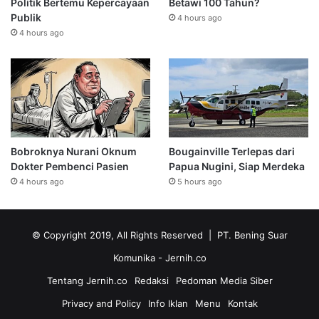
Politik Bertemu Kepercayaan
Betawi 100 Tahun?
Publik
4 hours ago
4 hours ago
Bobroknya Nurani Oknum
Bougainville Terlepas dari
Dokter Pembenci Pasien
Papua Nugini, Siap Merdeka
4 hours ago
5 hours ago
© Copyright 2019, All Rights Reserved | PT. Bening Suar
Komunika
- Jernih.co
Tentang Jernih.co
Redaksi
Pedoman Media Siber
Privacy and Policy
Info Iklan
Menu
Kontak