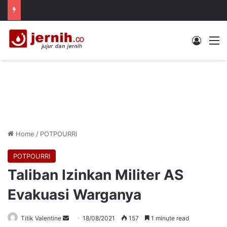
Log In
M
Home
/
POTPOURRI
POTPOURRI
Taliban Izinkan Militer AS
Evakuasi Warganya
Send
Titik Valentine
18/08/2021
157
1 minute read