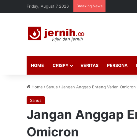
Friday, August 7 2026
Breaking News
HOME
CRISPY
VERITAS
PERSONA
Home
/
Sanus
/
Jangan Anggap Enteng Varian Omicron
Sanus
Jangan Anggap E
Omicron