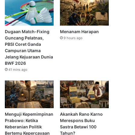
Dugaan Match-Fixing
Menanam Harapan
Guncang Pelatnas,
9 hours ago
PBSI Coret Ganda
Campuran Utama
Jelang Kejuaraan Dunia
BWF 2026
41 mins ago
Menguji Kepemimpinan
Akankah Rano Karno
Prabowo: Ketika
Merespons Buku
Keberanian Politik
Sastra Betawi 100
Bertemu Kepercayaan
Tahun?