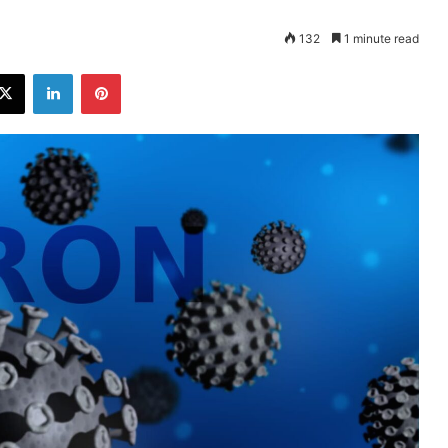
132
1 minute read
ebook
X
LinkedIn
Pinterest