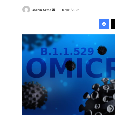
Send
Gozhin Azma
07/01/2022
an
Fac
email