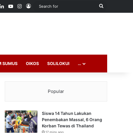
ook
LinkedIn
YouTube
Instagram
Log In
Search
for
M SUMUS
OIKOS
SOLILOKUI
…
Popular
Siswa 14 Tahun Lakukan
Penembakan Massal, 6 Orang
Korban Tewas di Thailand
17 mins ago