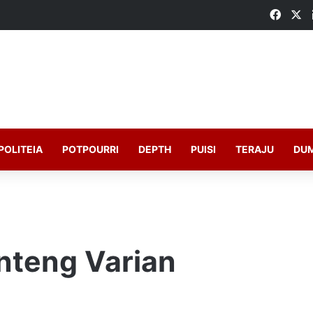
Faceb
X
POLITEIA
POTPOURRI
DEPTH
PUISI
TERAJU
DU
nteng Varian