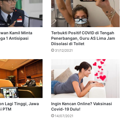
wan Kamil Minta
Terbukti Positif COVID di Tengah
ga 1 Antisipasi
Penerbangan, Guru AS Lima Jam
Diisolasi di Toilet
31/12/2021
n Lagi Tinggi, Jawa
Ingin Kencan Online? Vaksinasi
si PTM
Covid-19 Dulu!
14/07/2021