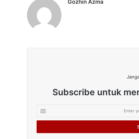
Gozhin Azma
Janga
Subscribe untuk men
Enter
your
Email
address