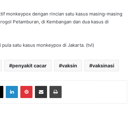
aktif monkeypox dengan rincian satu kasus masing-masing
 Grogol Petamburan, di Kembangan dan dua kasus di
pula satu kasus monkeypox di Jakarta. (tvl)
penyakit cacar
vaksin
vaksinasi
book
X
LinkedIn
Pinterest
Share via Email
Print