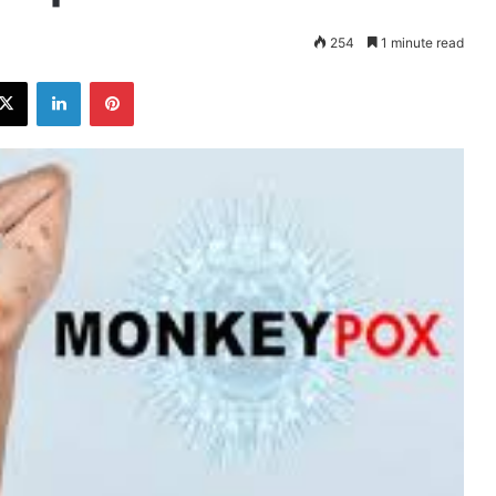
254
1 minute read
ebook
X
LinkedIn
Pinterest