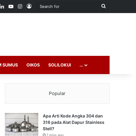
ook
LinkedIn
YouTube
Instagram
Log In
Search
for
M SUMUS
OIKOS
SOLILOKUI
…
Popular
Apa Arti Kode Angka 304 dan
316 pada Alat Dapur Stainless
Stell?
7 mins ago