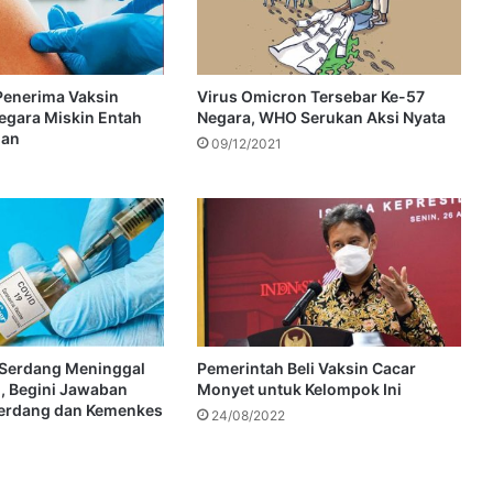
Penerima Vaksin
Virus Omicron Tersebar Ke-57
egara Miskin Entah
Negara, WHO Serukan Aksi Nyata
ian
09/12/2021
i Serdang Meninggal
Pemerintah Beli Vaksin Cacar
n, Begini Jawaban
Monyet untuk Kelompok Ini
Serdang dan Kemenkes
24/08/2022