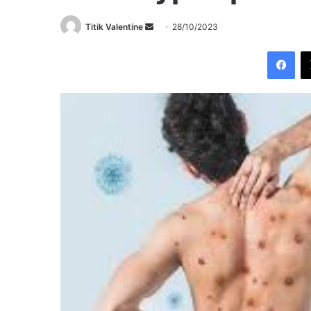
Send
Titik Valentine
28/10/2023
an
Fac
email