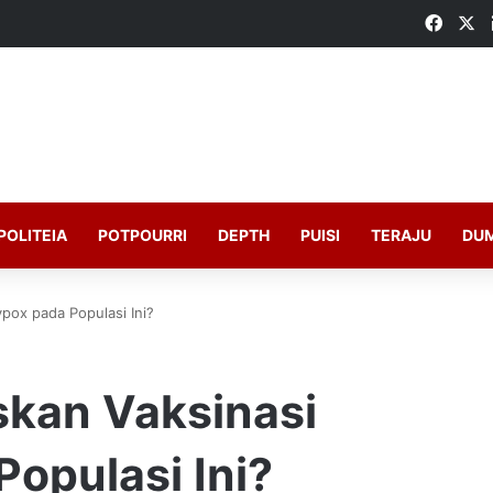
Faceb
X
POLITEIA
POTPOURRI
DEPTH
PUISI
TERAJU
DU
pox pada Populasi Ini?
skan Vaksinasi
opulasi Ini?