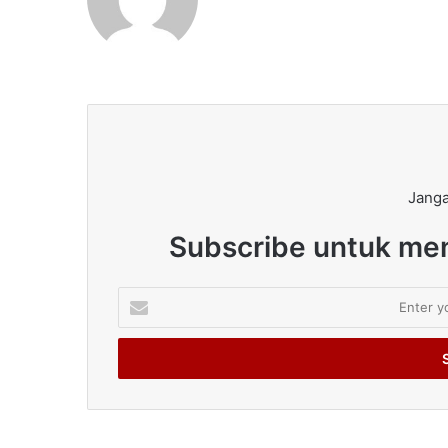
Janga
Subscribe untuk men
Enter
your
Email
address