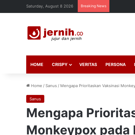
Saturday, August 8 2026
Breaking News
HOME
CRISPY
VERITAS
PERSONA
Home
/
Sanus
/
Mengapa Prioritaskan Vaksinasi Monkey
Sanus
Mengapa Priorita
Monkeypox pada P