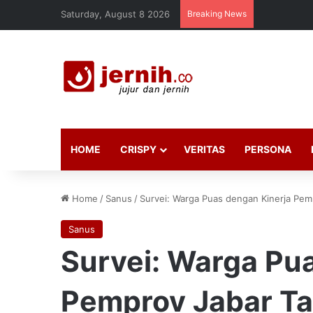
Saturday, August 8 2026
Breaking News
HOME
CRISPY
VERITAS
PERSONA
Home
/
Sanus
/
Survei: Warga Puas dengan Kinerja Pem
Sanus
Survei: Warga Pu
Pemprov Jabar Ta