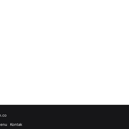
h.co
enu
Kontak