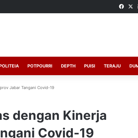
Faceb
X
POLITEIA
POTPOURRI
DEPTH
PUISI
TERAJU
DU
prov Jabar Tangani Covid-19
as dengan Kinerja
ngani Covid-19