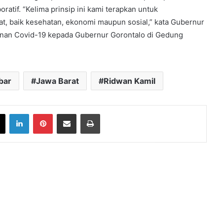
boratif. “Kelima prinsip ini kami terapkan untuk
t, baik kesehatan, ekonomi maupun sosial,” kata Gubernur
anan Covid-19 kepada Gubernur Gorontalo di Gedung
bar
Jawa Barat
Ridwan Kamil
book
X
LinkedIn
Pinterest
Share via Email
Print