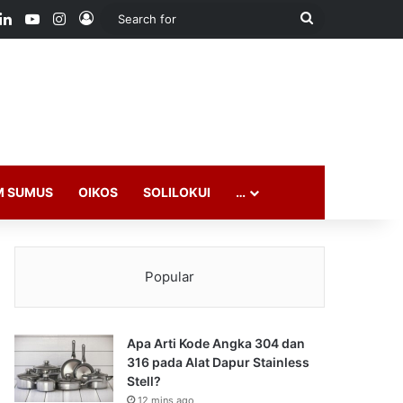
ook
LinkedIn
YouTube
Instagram
Log In
Search
for
M SUMUS
OIKOS
SOLILOKUI
…
Popular
Apa Arti Kode Angka 304 dan
316 pada Alat Dapur Stainless
Stell?
12 mins ago