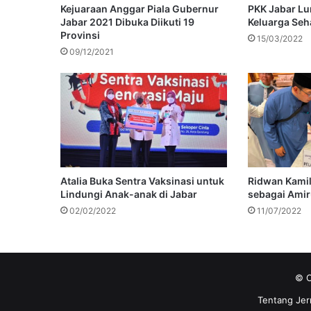
Kejuaraan Anggar Piala Gubernur
PKK Jabar L
Jabar 2021 Dibuka Diikuti 19
Keluarga Seh
Provinsi
15/03/2022
09/12/2021
Atalia Buka Sentra Vaksinasi untuk
Ridwan Kamil
Lindungi Anak-anak di Jabar
sebagai Amiru
02/02/2022
11/07/2022
© C
Tentang Jer