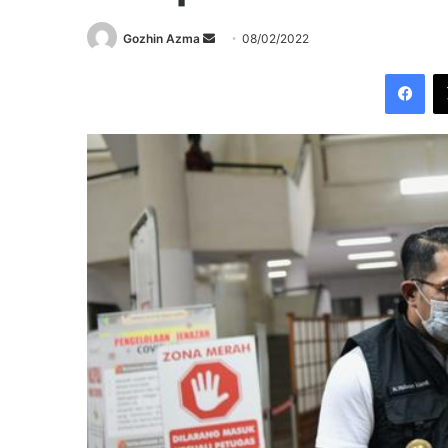
Send
Gozhin Azma
08/02/2022
an
Fac
email