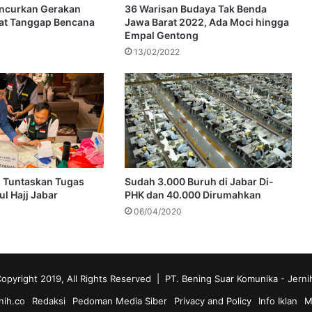
uncurkan Gerakan
36 Warisan Budaya Tak Benda
at Tanggap Bencana
Jawa Barat 2022, Ada Moci hingga
Empal Gentong
13/02/2022
 Tuntaskan Tugas
Sudah 3.000 Buruh di Jabar Di-
l Hajj Jabar
PHK dan 40.000 Dirumahkan
06/04/2020
opyright 2019, All Rights Reserved | PT. Bening Suar Komunika
- Jerni
nih.co
Redaksi
Pedoman Media Siber
Privacy and Policy
Info Iklan
M