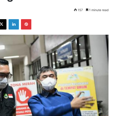
157
1 minute read
ebook
X
LinkedIn
Pinterest