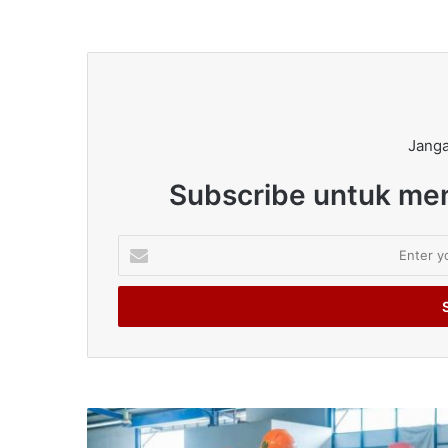
Janga
Subscribe untuk men
Enter
your
Email
address