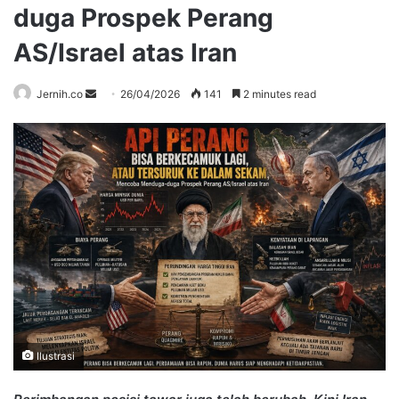
duga Prospek Perang
AS/Israel atas Iran
Send
Jernih.co
26/04/2026
141
2 minutes read
an
email
Ilustrasi