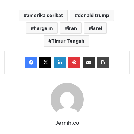
amerika serikat
donald trump
harga m
iran
isrel
Timur Tengah
Facebook
X
LinkedIn
Pinterest
Share via Email
Print
Jernih.co