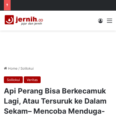
Log In
M
Home
/
Solilokui
Solilokui
Veritas
Api Perang Bisa Berkecamuk
Lagi, Atau Tersuruk ke Dalam
Sekam– Mencoba Menduga-