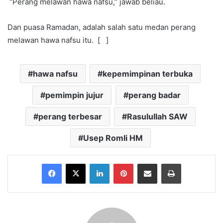
“Perang melawan hawa nafsu,” jawab beliau.
Dan puasa Ramadan, adalah salah satu medan perang
melawan hawa nafsu itu. [ ]
hawa nafsu
kepemimpinan terbuka
pemimpin jujur
perang badar
perang terbesar
Rasulullah SAW
Usep Romli HM
Facebook
X
LinkedIn
Pinterest
Share via Email
Print