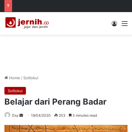
Log In
M
Home
/
Solilokui
Solilokui
Belajar dari Perang Badar
Send
Dsy
19/04/2020
203
3 minutes read
an
email