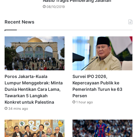
Nasib Tragis Pemberang Jalanan
08/10/2019
Recent News
Poros Jakarta-Kuala
Survei IPO 2026,
Lumpur Menggebrak: Minta
Kepercayaan Publik ke
Dunia Hentikan Cara Lama,
Pemerintah Turun ke 63
Tawarkan 5 Langkah
Persen
Konkret untuk Palestina
1 hour ago
34 mins ago