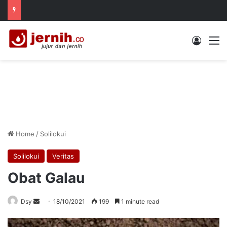
Log In
M
Home
/
Solilokui
Solilokui
Veritas
Obat Galau
Send
Dsy
18/10/2021
199
1 minute read
an
email