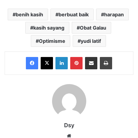
benih kasih
berbuat baik
harapan
kasih sayang
Obat Galau
Optimisme
yudi latif
Facebook
X
LinkedIn
Pinterest
Share via Email
Print
Dsy
Website