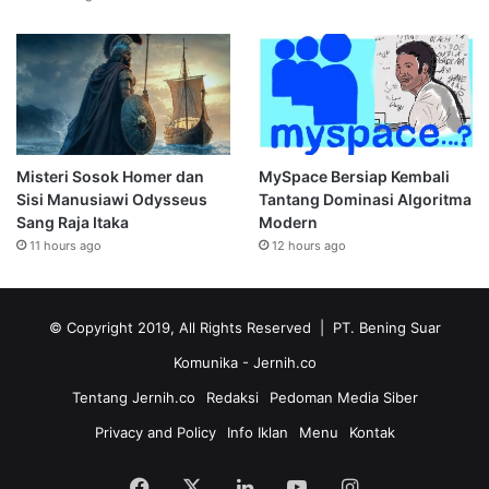
Misteri Sosok Homer dan
MySpace Bersiap Kembali
Sisi Manusiawi Odysseus
Tantang Dominasi Algoritma
Sang Raja Itaka
Modern
11 hours ago
12 hours ago
© Copyright 2019, All Rights Reserved | PT. Bening Suar
Komunika
- Jernih.co
Tentang Jernih.co
Redaksi
Pedoman Media Siber
Privacy and Policy
Info Iklan
Menu
Kontak
Facebook
X
LinkedIn
YouTube
Instagram