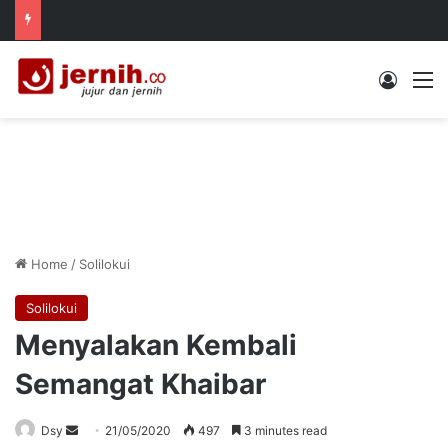
Log In
M
Home
/
Solilokui
Solilokui
Menyalakan Kembali
Semangat Khaibar
Send
Dsy
21/05/2020
497
3 minutes read