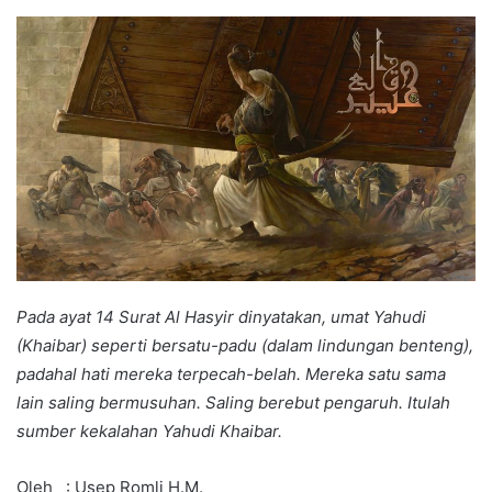
an
email
Pada ayat 14 Surat Al Hasyir
dinyatakan, umat Yahudi
(Khaibar) seperti bersatu-padu (dalam lindungan benteng),
padahal hati mereka terpecah-belah.
Mereka satu sama
lain saling bermusuhan. Saling berebut pengaruh. Itulah
sumber kekalahan Yahudi Khaibar.
Oleh : Usep Romli H.M.