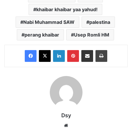
khaibar khaibar yaa yahud!
Nabi Muhammad SAW
palestina
perang khaibar
Usep Romli HM
Facebook
X
LinkedIn
Pinterest
Share via Email
Print
Dsy
Website