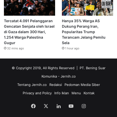
Tercatat 4.091 Pelanggaran
Hanya 35% Warga AS
Gencatan Senjata oleh Israel
Dukung Perang Iran,
di Gaza dalam 300 Hari,
Popularitas Trump
1.254 Warga Palestina
Terancam Jelang Pemilu
Gugur
Sela
32 mins ago
1 hour ago
© Copyright 2019, All Rights Reserved | PT. Bening Suar
Komunika
- Jernih.co
Tentang Jernih.co
Redaksi
Pedoman Media Siber
Privacy and Policy
Info Iklan
Menu
Kontak
Facebook
X
LinkedIn
YouTube
Instagram