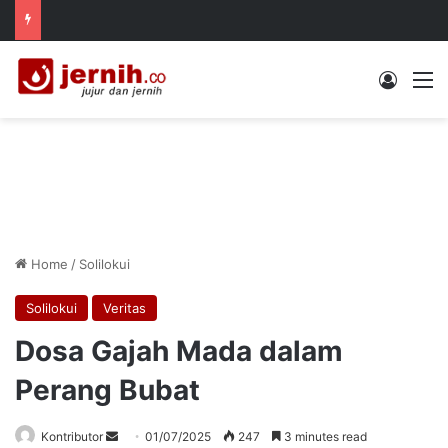
Log In
M
Home
/
Solilokui
Solilokui
Veritas
Dosa Gajah Mada dalam
Perang Bubat
Send
Kontributor
01/07/2025
247
3 minutes read