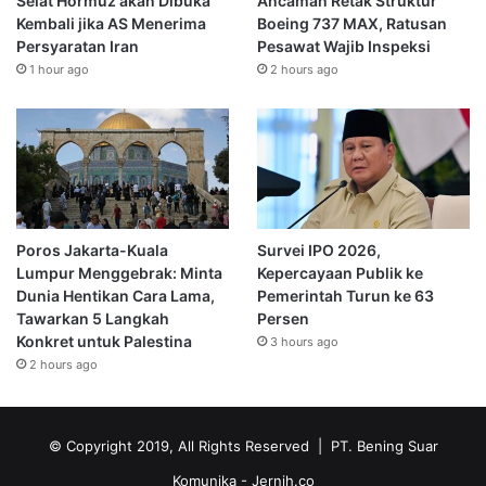
Selat Hormuz akan Dibuka
Ancaman Retak Struktur
Kembali jika AS Menerima
Boeing 737 MAX, Ratusan
Persyaratan Iran
Pesawat Wajib Inspeksi
1 hour ago
2 hours ago
Poros Jakarta-Kuala
Survei IPO 2026,
Lumpur Menggebrak: Minta
Kepercayaan Publik ke
Dunia Hentikan Cara Lama,
Pemerintah Turun ke 63
Tawarkan 5 Langkah
Persen
Konkret untuk Palestina
3 hours ago
2 hours ago
© Copyright 2019, All Rights Reserved | PT. Bening Suar
Komunika
- Jernih.co