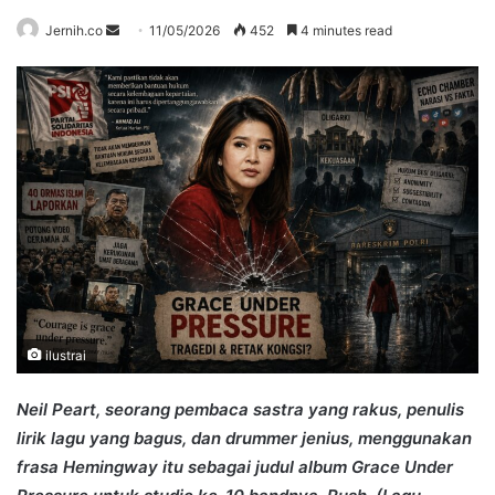
Send
Jernih.co
11/05/2026
452
4 minutes read
an
email
ilustrai
Neil Peart, seorang pembaca sastra yang rakus, penulis
lirik lagu yang bagus, dan drummer jenius, menggunakan
frasa Hemingway itu sebagai judul album Grace Under