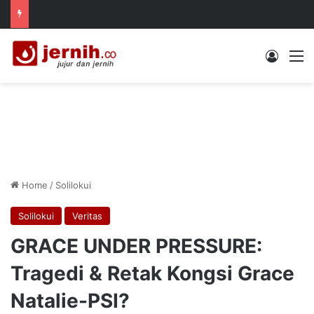
Log In
M
Home
/
Solilokui
Solilokui
Veritas
GRACE UNDER PRESSURE:
Tragedi & Retak Kongsi Grace
Natalie-PSI?