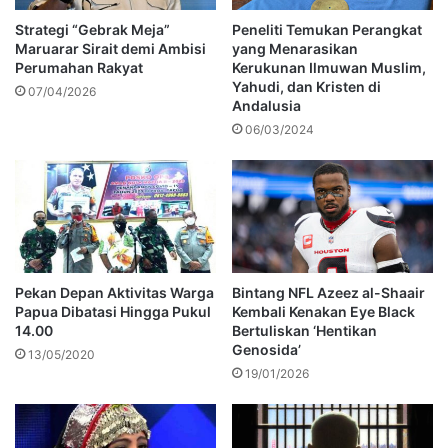
Strategi “Gebrak Meja”
Peneliti Temukan Perangkat
Maruarar Sirait demi Ambisi
yang Menarasikan
Perumahan Rakyat
Kerukunan Ilmuwan Muslim,
Yahudi, dan Kristen di
07/04/2026
Andalusia
06/03/2024
Pekan Depan Aktivitas Warga
Bintang NFL Azeez al-Shaair
Papua Dibatasi Hingga Pukul
Kembali Kenakan Eye Black
14.00
Bertuliskan ‘Hentikan
Genosida’
13/05/2020
19/01/2026