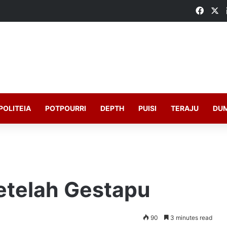
Faceb
X
POLITEIA
POTPOURRI
DEPTH
PUISI
TERAJU
DU
etelah Gestapu
90
3 minutes read