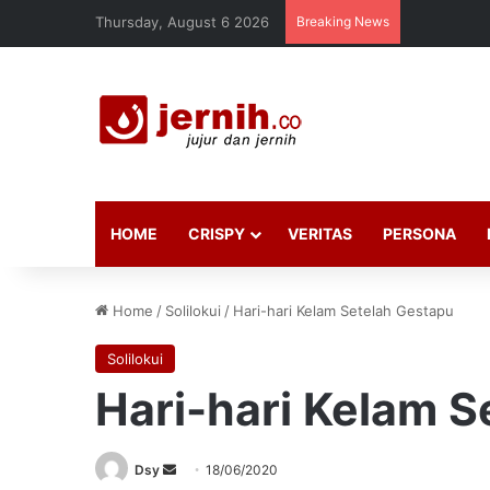
Thursday, August 6 2026
Breaking News
HOME
CRISPY
VERITAS
PERSONA
Home
/
Solilokui
/
Hari-hari Kelam Setelah Gestapu
Solilokui
Hari-hari Kelam S
Send
Dsy
18/06/2020