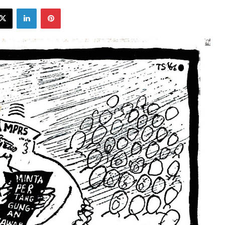
ebook
X
LinkedIn
Pinterest