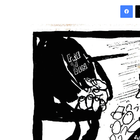
an
Fac
email