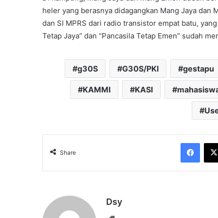
heler yang berasnya didagangkan Mang Jaya dan 
dan SI MPRS dari radio transistor empat batu, yan
Tetap Jaya” dan “Pancasila Tetap Emen” sudah mere
g30S
G30S/PKI
gestapu
KAMMI
KASI
mahasiswa
Use
Face
Share
Dsy
Website