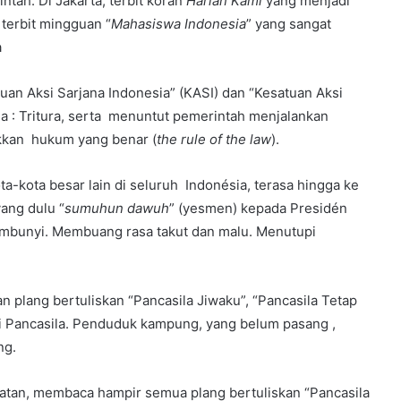
tah. Di Jakarta, terbit koran
Harian Kami
yang menjadi
terbit mingguan “
Mahasiswa Indonesia
” yang sangat
a
an Aksi Sarjana Indonesia” (KASI) dan “Kesatuan Aksi
a : Tritura, serta menuntut pemerintah menjalankan
kan hukum yang benar (
the
rule of the law
).
a-kota besar lain di seluruh Indonésia, terasa hingga ke
ang dulu “
sumuhun dawuh
” (yesmen) kepada Presidén
bunyi. Membuang rasa takut dan malu. Menutupi
 plang bertuliskan “Pancasila Jiwaku”, “Pancasila Tetap
i Pancasila. Penduduk kampung, yang belum pasang ,
ng.
atan, membaca hampir semua plang bertuliskan “Pancasila