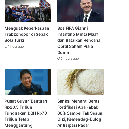
Menguak Keperkasaan
Bos FIFA Gianni
Trabzonspor di Sepak
Infantino Minta Maaf
Bola Turki
dan Batalkan Rencana
Obral Saham Piala
1 hour ago
Dunia
2 hours ago
Pusat Guyur ‘Bantuan’
Sanksi Menanti Beras
Rp20,5 Triliun,
Fortifikasi Abal-abal:
Tunggakan DBH Rp70
80% Sampel Tak Sesuai
Triliun Tetap
Gizi, Kemendag-Bulog
Menggantung
Antisipasi Pasar