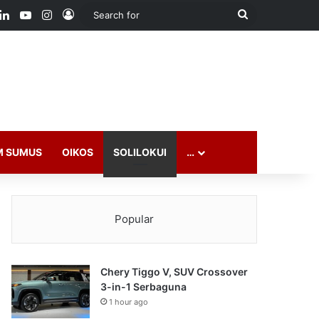
ook
LinkedIn
YouTube
Instagram
Log In
Search
for
M SUMUS
OIKOS
SOLILOKUI
…
Popular
Chery Tiggo V, SUV Crossover
3-in-1 Serbaguna
1 hour ago