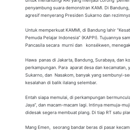
untuk menandingi RRI yang menjadi corong pemerin
penyambung suara demonstran KAMI. Di Bandung, 
agresif menyerang Presiden Sukarno dan rezimny
Untuk memperkuat KAMMI, di Bandung lahir “Kesatu
Pemuda Pelajar Indonesia” (KAPPI). Tujuannya sam
Pancasila secara murni dan konsékwen, menegak
Hawa panas di Jakarta, Bandung, Surabaya, dan kot
perkampungan. Para aparat desa dan kecamatan, y
Sukarno, dan Nasakom, banyak yang sembunyi-sem
kesalahan di balik ilalang selembar.
Entah siapa memulai, di perkampungan bermunculan
Jaya”, dan macam-macam lagi. Intinya memuja-muj
didesak segera membuat plang. Di tiap RT satu pla
Mang Emen, seorang bandar beras di pasar kecam