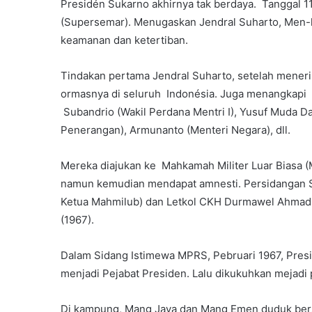
Presidén Sukarno akhirnya tak berdaya. Tanggal 11
(Supersemar). Menugaskan Jendral Suharto, Men-k
keamanan dan ketertiban.
Tindakan pertama Jendral Suharto, setelah mene
ormasnya di seluruh Indonésia. Juga menangkapi pa
Subandrio (Wakil Perdana Mentri I), Yusuf Muda D
Penerangan), Armunanto (Menteri Negara), dll.
Mereka diajukan ke Mahkamah Militer Luar Biasa (
namun kemudian mendapat amnesti. Persidangan Su
Ketua Mahmilub) dan Letkol CKH Durmawel Ahmad,
(1967).
Dalam Sidang Istimewa MPRS, Pebruari 1967, Presi
menjadi Pejabat Presiden. Lalu dikukuhkan mejadi
Di kampung, Mang Jaya dan Mang Emen duduk bersi