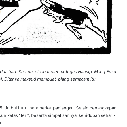
dua hari
.
Karena
dicabut
oleh
p
e
tugas Hansip. Mang
E
m
e
n
a). Ditanya maksud
membuat
plang
semacam itu
.
5, timbul huru-hara berke-panjangan. Selain penangkapan
un kelas “teri”, beserta simpatisannya, kehidupan sehari-
n.