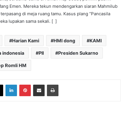
Mang Emen. Mereka tekun mendengarkan siaran Mahmilub
g terpasang di meja ruang tamu. Kasus plang “Pancasila
ka lupakan sama sekali. [ ]
Harian Kami
HMI dong
KAMI
 indonesia
PII
Presiden Sukarno
p Romli HM
book
X
LinkedIn
Pinterest
Share via Email
Print