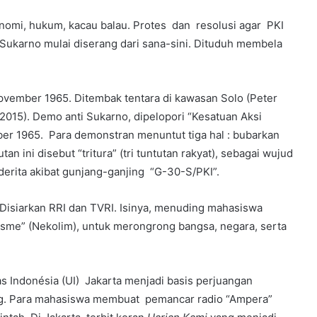
onomi, hukum, kacau balau. Protes dan resolusi agar PKI
Sukarno mulai diserang dari sana-sini. Dituduh membela
pvember 1965. Ditembak tentara di kawasan Solo (Peter
, 2015). Demo anti Sukarno, dipelopori “Kesatuan Aksi
ber 1965. Para demonstran menuntut tiga hal : bubarkan
an ini disebut “tritura” (tri tuntutan rakyat), sebagai wujud
erita akibat gunjang-ganjing “G-30-S/PKI”.
 Disiarkan RRI dan TVRI. Isinya, menuding mahasiswa
lisme” (Nekolim), untuk merongrong bangsa, negara, serta
s Indonésia (UI) Jakarta menjadi basis perjuangan
ng. Para mahasiswa membuat pemancar radio “Ampera”