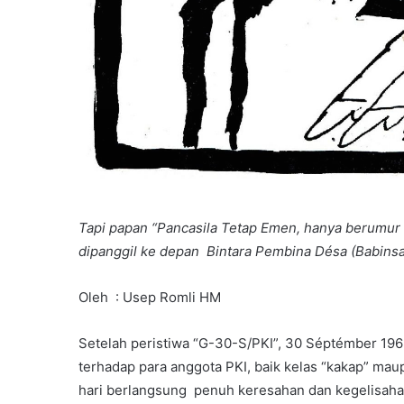
Tapi papan “Pancasila Tetap
Emen,
hanya berumur 
dipanggil
ke depan
Bintara Pembina D
é
sa (Babins
Oleh : Usep Romli HM
Setelah peristiwa “G-30-S/PKI”, 30 Séptémber 196
terhadap para anggota PKI, baik kelas “kakap” maup
hari berlangsung penuh keresahan dan kegelisaha