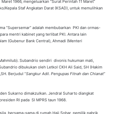
 Maret 1966, mengeluarkan “Surat Perintah 11 Maret”
o/Kepala Staf Angkatan Darat (KSAD), untuk memulihkan
rima “Supersemar” adalah membubarkan PKI dan ormas-
ra mentri kabinet yang terlibat PKI. Antara lain
alam (Gubenur Bank Central), Ahmadi (Menteri
Mahmilub). Subandrio sendiri divonis hukuman mati,
bandrio dibukukan oleh Letkol CKH Ali Said, SH (Hakim
SH. Berjudul “
Sangkur Adil. Pengupas Fitnah dan Chianat”
den Sukarno dimakzulkan. Jendral Suharto diangkat
 presiden RI pada SI MPRS taun 1968.
la, bersama-sama di rumah Haji Sobar, pemilik pabrik