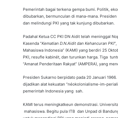
Pemerintah bagai terkena gempa bumi. Politik, ek
dibubarkan, bermunculan di mana-mana. Presiden 
dan melindungi PKI yang tak kunjung dibubarkan.
Padahal Ketua CC PKI DN Aidit telah meninggal No
Kasenda “
Kematian D.N.Aidit dan Kehancuran PKI
”
Mahasiswa Indonesia” (KAMI) yang berdiri 25 Okto
PKI, resufle kabinét, dan turunkan harga. Tiga tuntut
“Amanat Penderitaan Rakyat” (AMPERA), yang mend
Presiden Sukarno berpidato pada 20 Januari 1966.
dijadikan alat kekuatan “néokolonialisme-im-peria
pemerintah Indonesia yang sah.
KAMI terus meningkatkeun demonstrasi. Universita
mahasiswa. Begitu pula ITB dan Unpad di Bandu