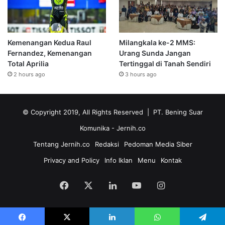
Kemenangan Kedua Raul
Milangkala ke-2 MMS:
Fernandez, Kemenangan
Urang Sunda Jangan
Total Aprilia
Tertinggal di Tanah Sendiri
2 hours ago
3 hours ago
© Copyright 2019, All Rights Reserved | PT. Bening Suar
Komunika
- Jernih.co
Tentang Jernih.co
Redaksi
Pedoman Media Siber
Privacy and Policy
Info Iklan
Menu
Kontak
Facebook
X
LinkedIn
YouTube
Instagram