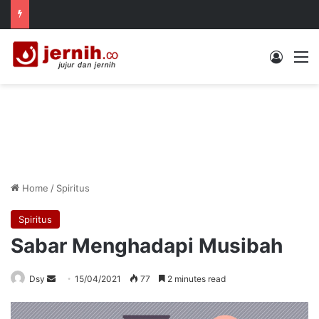
Log In
M
Home
/
Spiritus
Spiritus
Sabar Menghadapi Musibah
Send
Dsy
15/04/2021
77
2 minutes read
an
email