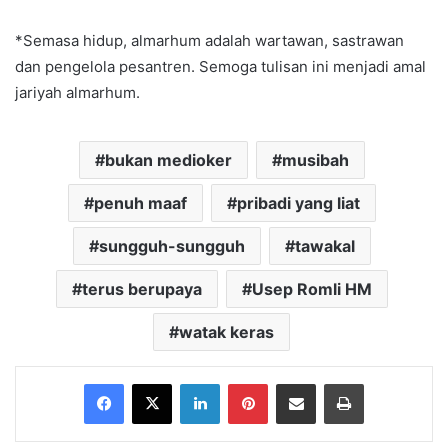
*Semasa hidup, almarhum adalah wartawan, sastrawan
dan pengelola pesantren. Semoga tulisan ini menjadi amal
jariyah almarhum.
bukan medioker
musibah
penuh maaf
pribadi yang liat
sungguh-sungguh
tawakal
terus berupaya
Usep Romli HM
watak keras
Facebook
X
LinkedIn
Pinterest
Share via Email
Print