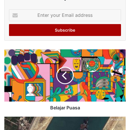
Enter
your
Email
address
Belajar Puasa